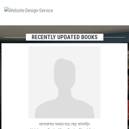
RECENTLY UPDATED BOOKS
ভালোবাসার অভাবে মরে গেছে ঘাসফড়িং