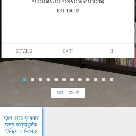
Valobasar Ovabe More Geche Ghashforing
BDT 150.00
DETAILS
CART
MORE BOOKS
স্বল্প খরচে ব্যবসার
জন্য অত্যাধুনিক
টেলিফোন সিস্টেম