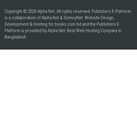
Copyright © 2026 Alpha Net, All rights reserved. Publishers E-Platform
is a collaboration of Alpha Net & SomoyNet.
Website Design
,
Development & Hosting for books.com.bd and the Publishers E-
Platform is provided by Alpha Net. Best
Web Hosting Company in
Bangladesh
.