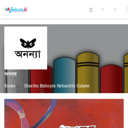
অনন্যা
Books
/
Shastho Bishoyok Nirbachito Column