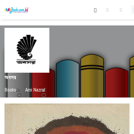
অবসর
Books
/
Ami Nazrul