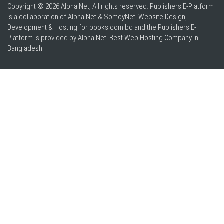
Copyright © 2026 Alpha Net, All rights reserved. Publishers E-Platform
is a collaboration of Alpha Net & SomoyNet.
Website Design
,
Development & Hosting for books.com.bd and the Publishers E-
Platform is provided by Alpha Net. Best
Web Hosting Company in
Bangladesh
.