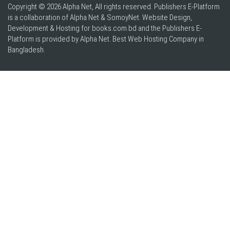
Copyright © 2026 Alpha Net, All rights reserved. Publishers E-Platform
is a collaboration of Alpha Net & SomoyNet.
Website Design
,
Development & Hosting for books.com.bd and the Publishers E-
Platform is provided by Alpha Net. Best
Web Hosting Company in
Bangladesh
.