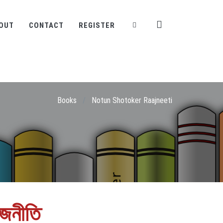
OUT
CONTACT
REGISTER
Books
/
Notun Shotoker Raajneeti
াজনীতি