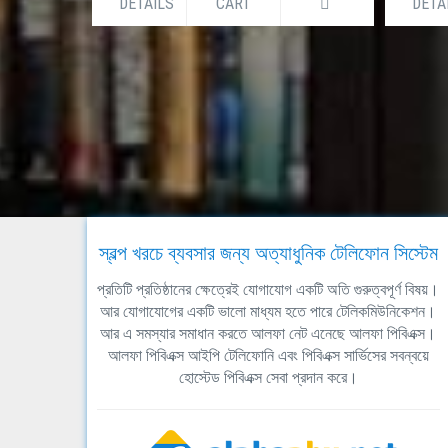
DETAILS
CART
DETA
স্বল্প খরচে ব্যবসার জন্য অত্যাধুনিক টেলিফোন সিস্টেম
প্রতিটি প্রতিষ্ঠানের ক্ষেত্রেই যোগাযোগ একটি অতি গুরুত্বপূর্ণ বিষয়।
আর যোগাযোগের একটি ভালো মাধ্যম হতে পারে টেলিকমিউনিকেশন।
আর এ সমস্যার সমাধান করতে আলফা নেট এনেছে আলফা পিবিএক্স।
আলফা পিবিএক্স আইপি টেলিফোনি এবং পিবিএক্স সার্ভিসের সবন্বয়ে
হোস্টেড পিবিএক্স সেবা প্রদান করে।