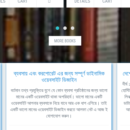
ILS
CART
DETAILS
CART
MORE BOOKS
ব্যবসায় এবং করপোরেট এর জন্য সম্পূর্ণ ডাইনামিক
দেশ
ওয়েবসাইট ডিজাইন
দীর্
বর্তমান তথ্য প্রযুক্তির যুগে যে কোন ব্যবসা প্রতিষ্ঠানের জন্য ভালো
হোস্ট
মানের একটি ওয়েবসাইট থাকা অপরিহার্য। ভালো মানের একটি
লিন
ওয়েবসাইট আপনার ব্যবসাকে নিয়ে যাবে আর এক ধাপ এগিয়ে। তাই
ডাটা
একটি ভালো মানের ওয়েবসাইট ডিজাইন করতে আলফা নেট এ আজ ই
আল
যোগাযোগ করুন।