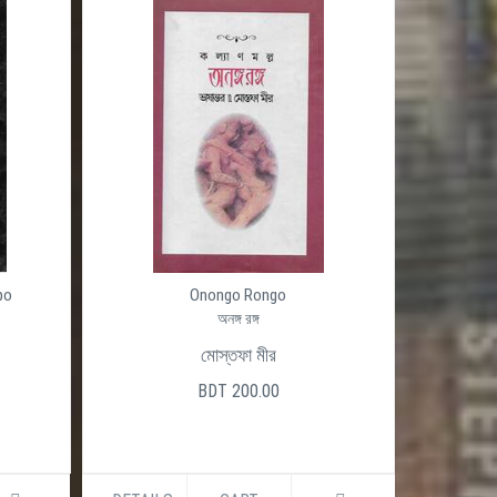
po
Onongo Rongo
অনঙ্গ রঙ্গ
মোস্তফা মীর
BDT 200.00