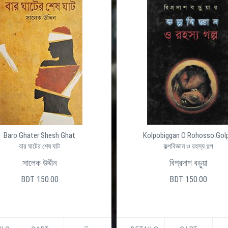
Baro Ghater Shesh Ghat
Kolpobiggan O Rohosso Gol
বার ঘাটের শেষ ঘাট
কল্পবিজ্ঞান ও রহস্য গল্প
সালেক উদ্দীন
বিপ্রদাশ বড়ুয়া
BDT 150.00
BDT 150.00