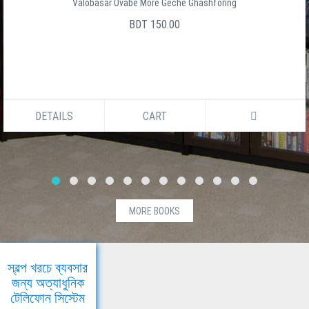
Valobasar Ovabe More Geche Ghashforing
BDT 150.00
DETAILS
CART
MORE BOOKS
স্বল্প খরচে ব্যবসার
জন্য অত্যাধুনিক
টেলিফোন সিস্টেম