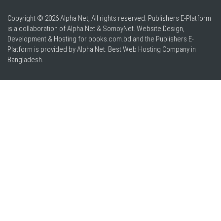
Copyright © 2026 Alpha Net, All rights reserved. Publishers E-Platform
is a collaboration of Alpha Net & SomoyNet.
Website Design
,
Development & Hosting for books.com.bd and the Publishers E-
Platform is provided by Alpha Net. Best
Web Hosting Company in
Bangladesh
.