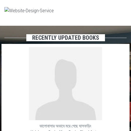
RECENTLY UPDATED BOOKS
ভালোবাসার অভাবে মরে গেছে ঘাসফড়িং