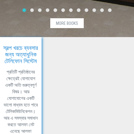
MORE BOOKS
স্বল্প খরচে ব্যবসার
জন্য অত্যাধুনিক
টেলিফোন সিস্টেম
প্রতিটি প্রতিষ্ঠানের
ক্ষেত্রেই যোগাযোগ
একটি অতি গুরুত্বপূর্ণ
বিষয়। আর
যোগাযোগের একটি
ভালো মাধ্যম হতে পারে
টেলিকমিউনিকেশন।
আর এ সমস্যার সমাধান
করতে আলফা নেট
এনেছে আলফা