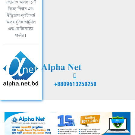
এছাড়াও আলফা নেট
দিচ্ছে লিনাক্স এবং
উইন্ডোস প্লাটফর্মে
অত্যাধুনিক ভার্চুয়াল
এবং ডেডিকেটেড
সার্ভার।
+8809613250250