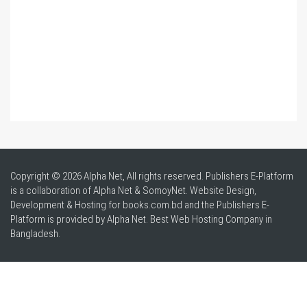
Copyright © 2026 Alpha Net, All rights reserved. Publishers E-Platform
is a collaboration of Alpha Net & SomoyNet.
Website Design
,
Development & Hosting for books.com.bd and the Publishers E-
Platform is provided by Alpha Net. Best
Web Hosting Company in
Bangladesh
.