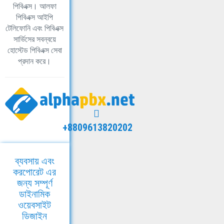
পিবিএক্স। আলফা
পিবিএক্স আইপি
টেলিফোনি এবং পিবিএক্স
সার্ভিসের সবন্বয়ে
হোস্টেড পিবিএক্স সেবা
প্রদান করে।
+8809613820202
ব্যবসায় এবং
করপোরেট এর
জন্য সম্পূর্ণ
ডাইনামিক
ওয়েবসাইট
ডিজাইন