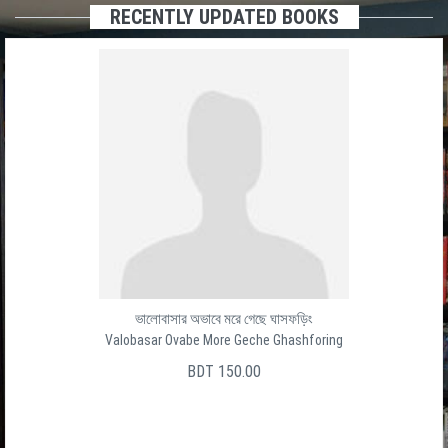
RECENTLY UPDATED BOOKS
Baro Ghater Shesh Ghat
বার ঘাটের শেষ ঘাট
সালেক উদ্দীন
BDT 150.00