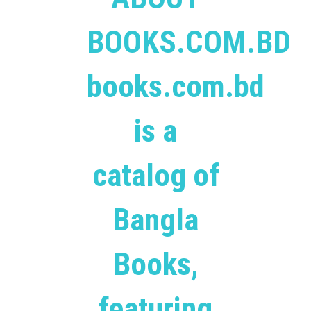
BOOKS.COM.BD
books.com.bd
is a
catalog of
Bangla
Books,
featuring