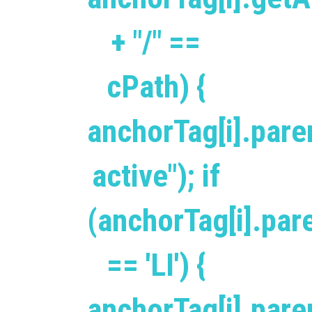
+ "/" ==
cPath) {
anchorTag[i].pare
active"); if
(anchorTag[i].pa
== 'LI') {
anchorTag[i].par