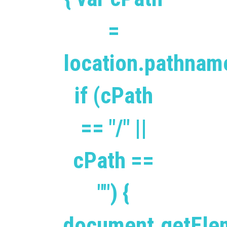
=
location.pathnam
if (cPath
== "/" ||
cPath ==
"") {
document.getEle