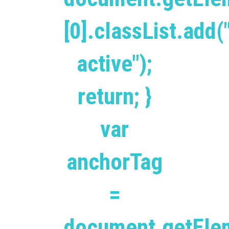
[0].classList.add(
active");
return; }
var
anchorTag
=
document.getEle