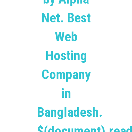
Net. Best
Web
Hosting
Company
in
Bangladesh.
$(document).read