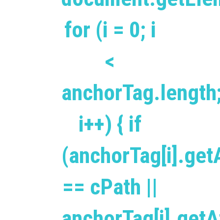
for (i = 0; i
<
anchorTag.length
i++) { if
(anchorTag[i].getA
== cPath ||
anchorTag[i].getAt