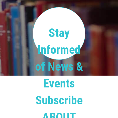
Stay
Informed
of News &
Events
Subscribe
ABOUT