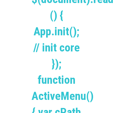
() {
App.init();
// init core
});
function
ActiveMenu()
{ var cPath