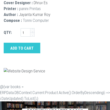
Cover Designer :
Dhruv Es
Printer :
panini Printas
Author :
Jayanta Kumar Roy
Compose :
Tonni Computer
QTY:
ADD TO CART
@{var books =
ERP.Data.DBContext.Current.Product.Active().OrderByDescending(i =>
i.DateUpdated).ToList();}