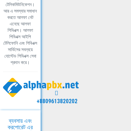
টেলিকমিউনিকেশন।
আর এ সমস্যার সমাধান
করতে আলফা নেট
এনেছে আলফা
পিবিএক্স। আলফা
পিবিএক্স আইপি
টেলিফোনি এবং পিবিএক্স
সার্ভিসের সবন্বয়ে
হোস্টেড পিবিএক্স সেবা
প্রদান করে।
+8809613820202
ব্যবসায় এবং
করপোরেট এর