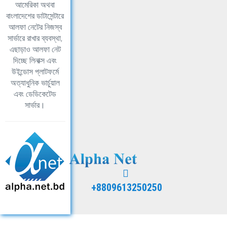
আমেরিকা অথবা
বাংলাদেশের ডাটাসেন্টারে
আলফা নেটের নিজস্ব
সার্ভারে রাখার ব্যবস্থা,
এছাড়াও আলফা নেট
দিচ্ছে লিনাক্স এবং
উইন্ডোস প্লাটফর্মে
অত্যাধুনিক ভার্চুয়াল
এবং ডেডিকেটেড
সার্ভার।
+8809613250250