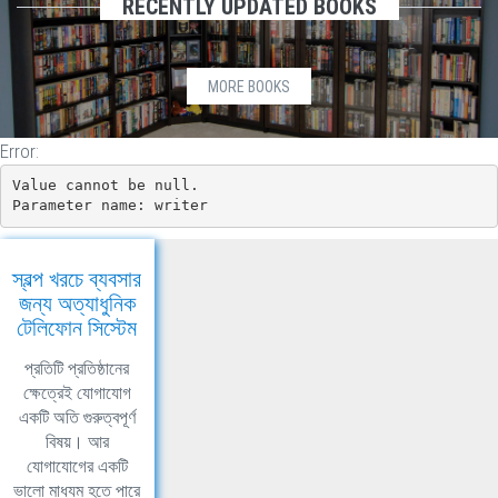
RECENTLY UPDATED BOOKS
MORE BOOKS
Error:
Value cannot be null.

Parameter name: writer
স্বল্প খরচে ব্যবসার
জন্য অত্যাধুনিক
টেলিফোন সিস্টেম
প্রতিটি প্রতিষ্ঠানের
ক্ষেত্রেই যোগাযোগ
একটি অতি গুরুত্বপূর্ণ
বিষয়। আর
যোগাযোগের একটি
ভালো মাধ্যম হতে পারে