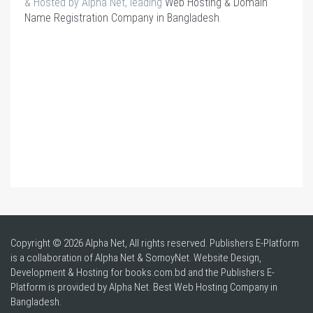
& Hosted by Alpha Net, leading
Web Hosting & Domain
Name Registration Company in Bangladesh
.
Copyright © 2026 Alpha Net, All rights reserved. Publishers E-Platform
is a collaboration of Alpha Net & SomoyNet.
Website Design
,
Development & Hosting for books.com.bd and the Publishers E-
Platform is provided by Alpha Net. Best
Web Hosting Company in
Bangladesh
.