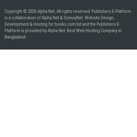
Copyright © 2026 Alpha Net, All rights reserved. Publishers E-Platform
is a collaboration of Alpha Net & SomoyNet.
Website Design
,
Development & Hosting for books.com.bd and the Publishers E-
Platform is provided by Alpha Net. Best
Web Hosting Company in
Bangladesh
.