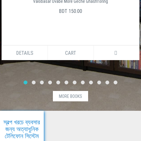
Valobasar Ovabe More Geche Ghashforing
BDT 150.00
DETAILS
CART
MORE BOOKS
স্বল্প খরচে ব্যবসার
জন্য অত্যাধুনিক
টেলিফোন সিস্টেম