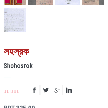
সহস্রক
Shohosrok