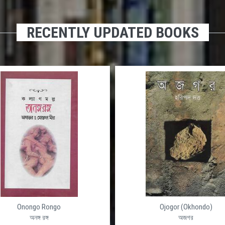
RECENTLY UPDATED BOOKS
Onongo Rongo
Ojogor (Okhondo)
অনঙ্গ রঙ্গ
অজগর