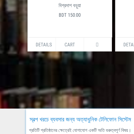
বিপ্রদাশ বড়ুয়া
BDT 150.00
DETAILS
CART
DETA
স্বল্প খরচে ব্যবসার জন্য অত্যাধুনিক টেলিফোন সিস্টেম
প্রতিটি প্রতিষ্ঠানের ক্ষেত্রেই যোগাযোগ একটি অতি গুরুত্বপূর্ণ বিষয়।