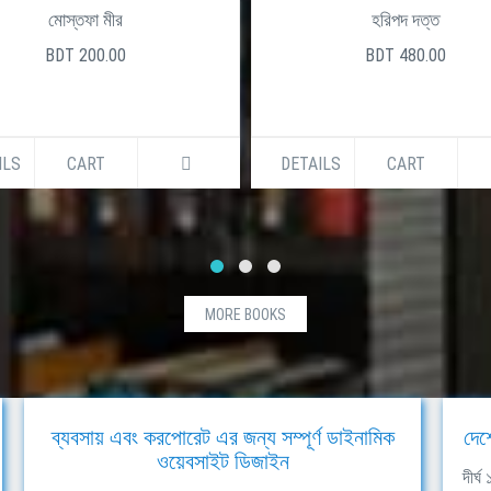
মোস্তফা মীর
হরিপদ দত্ত
BDT 200.00
BDT 480.00
ILS
CART
DETAILS
CART
MORE BOOKS
ব্যবসায় এবং করপোরেট এর জন্য সম্পূর্ণ ডাইনামিক
দেশ
ওয়েবসাইট ডিজাইন
দীর্