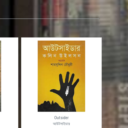
Outsider
আউটসাইডার