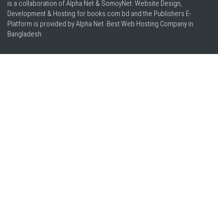
is a collaboration of Alpha Net & SomoyNet.
Website Design
,
Development & Hosting for books.com.bd and the Publishers E-
Platform is provided by Alpha Net. Best
Web Hosting Company in
Bangladesh
.