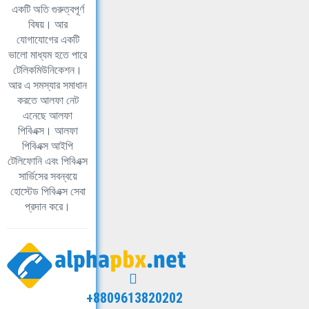
একটি অতি গুরুত্বপূর্ণ
বিষয়। আর
যোগাযোগের একটি
ভালো মাধ্যম হতে পারে
টেলিকমিউনিকেশন।
আর এ সমস্যার সমাধান
করতে আলফা নেট
এনেছে আলফা
পিবিএক্স। আলফা
পিবিএক্স আইপি
টেলিফোনি এবং পিবিএক্স
সার্ভিসের সবন্বয়ে
হোস্টেড পিবিএক্স সেবা
প্রদান করে।
+8809613820202