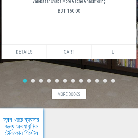
Valobasar Ovabe More Geche Ghashforing
BDT 150.00
DETAILS
CART
MORE BOOKS
স্বল্প খরচে ব্যবসার
জন্য অত্যাধুনিক
টেলিফোন সিস্টেম