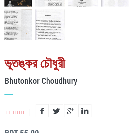
ভূতঙ্কর চৌধুরী
Bhutonkor Choudhury