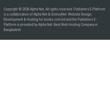
Copyright © 2026 Alpha Net, All rights reserved. Publishers E-Platform
is a collaboration of Alpha Net & SomoyNet.
Website Design
,
Development & Hosting for books.com.bd and the Publishers E-
Platform is provided by Alpha Net. Best
Web Hosting Company in
Bangladesh
.