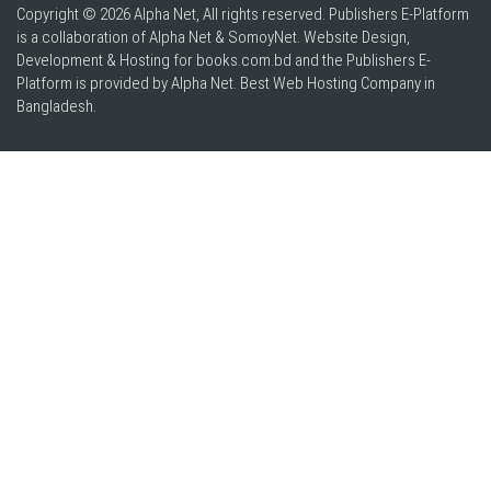
Copyright © 2026 Alpha Net, All rights reserved. Publishers E-Platform
is a collaboration of Alpha Net & SomoyNet.
Website Design
,
Development & Hosting for books.com.bd and the Publishers E-
Platform is provided by Alpha Net. Best
Web Hosting Company in
Bangladesh
.