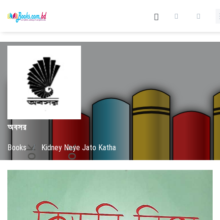
অবসর
Books
/
Kidney Neye Jato Katha