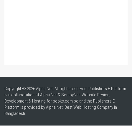
Copyright © 2026 Alpha Net, All rights reserved. Publishers E-Platform
is a collaboration of Alpha Net & SomoyNet.
Website Design
,
Development & Hosting for books.com.bd and the Publishers E-
Platform is provided by Alpha Net. Best
Web Hosting Company in
Bangladesh
.