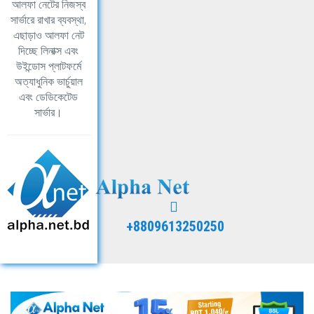
আলফা নেটের নিজস্ব
সার্ভারে রাখার ব্যবস্থা,
এছাড়াও আলফা নেট
দিচ্ছে লিনাক্স এবং
উইন্ডোস প্লাটফর্মে
অত্যাধুনিক ভার্চুয়াল
এবং ডেডিকেটেড
সার্ভার।
+8809613250250