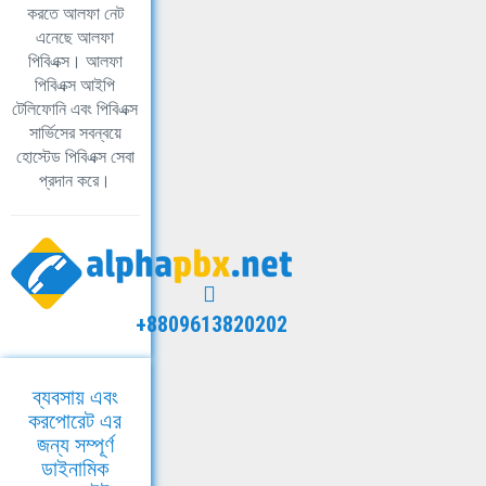
করতে আলফা নেট
এনেছে আলফা
পিবিএক্স। আলফা
পিবিএক্স আইপি
টেলিফোনি এবং পিবিএক্স
সার্ভিসের সবন্বয়ে
হোস্টেড পিবিএক্স সেবা
প্রদান করে।
+8809613820202
ব্যবসায় এবং
করপোরেট এর
জন্য সম্পূর্ণ
ডাইনামিক