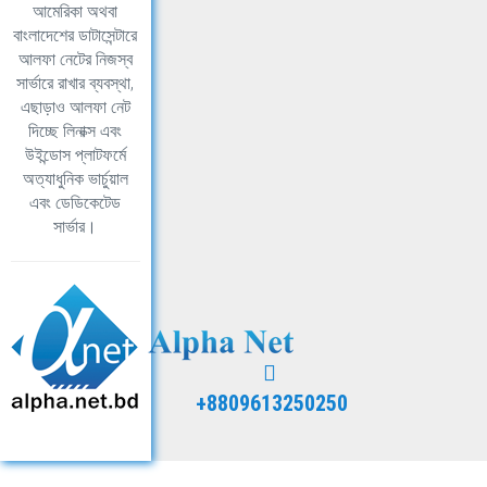
আমেরিকা অথবা
বাংলাদেশের ডাটাসেন্টারে
আলফা নেটের নিজস্ব
সার্ভারে রাখার ব্যবস্থা,
এছাড়াও আলফা নেট
দিচ্ছে লিনাক্স এবং
উইন্ডোস প্লাটফর্মে
অত্যাধুনিক ভার্চুয়াল
এবং ডেডিকেটেড
সার্ভার।
+8809613250250