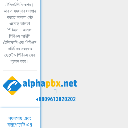
টেলিকমিউনিকেশন।
আর এ সমস্যার সমাধান
করতে আলফা নেট
এনেছে আলফা
পিবিএক্স। আলফা
পিবিএক্স আইপি
টেলিফোনি এবং পিবিএক্স
সার্ভিসের সবন্বয়ে
হোস্টেড পিবিএক্স সেবা
প্রদান করে।
+8809613820202
ব্যবসায় এবং
করপোরেট এর