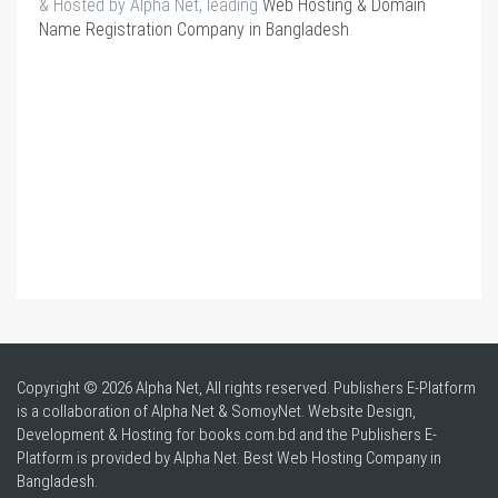
& Hosted by Alpha Net, leading
Web Hosting & Domain
Name Registration Company in Bangladesh
.
Copyright © 2026 Alpha Net, All rights reserved. Publishers E-Platform
is a collaboration of Alpha Net & SomoyNet.
Website Design
,
Development & Hosting for books.com.bd and the Publishers E-
Platform is provided by Alpha Net. Best
Web Hosting Company in
Bangladesh
.