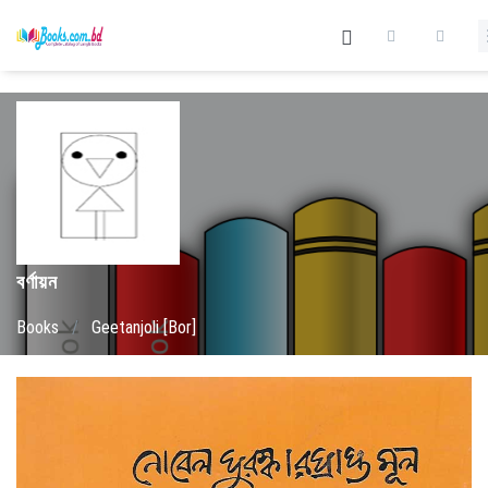
বর্ণায়ন
Books
/
Geetanjoli [Bor]