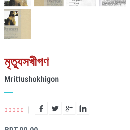
মৃত্যুসখীগণ
Mrittushokhigon