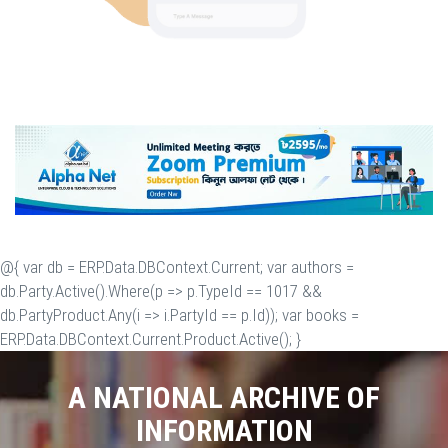
@{ var db = ERP.Data.DBContext.Current; var authors =
db.Party.Active().Where(p => p.TypeId == 1017 &&
db.PartyProduct.Any(i => i.PartyId == p.Id)); var books =
ERP.Data.DBContext.Current.Product.Active(); }
A NATIONAL ARCHIVE OF
INFORMATION