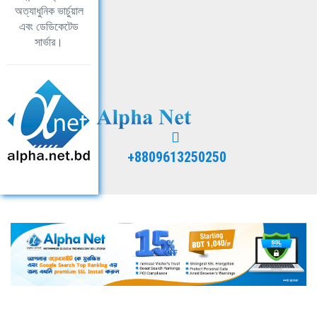
অত্যাধুনিক ভার্চুয়াল
এবং ডেডিকেটেড
সার্ভার।
+8809613250250