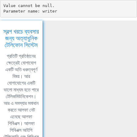
Value cannot be null.

Parameter name: writer
স্বল্প খরচে ব্যবসার
জন্য অত্যাধুনিক
টেলিফোন সিস্টেম
প্রতিটি প্রতিষ্ঠানের
ক্ষেত্রেই যোগাযোগ
একটি অতি গুরুত্বপূর্ণ
বিষয়। আর
যোগাযোগের একটি
ভালো মাধ্যম হতে পারে
টেলিকমিউনিকেশন।
আর এ সমস্যার সমাধান
করতে আলফা নেট
এনেছে আলফা
পিবিএক্স। আলফা
পিবিএক্স আইপি
টেলিফোনি এবং পিবিএক্স