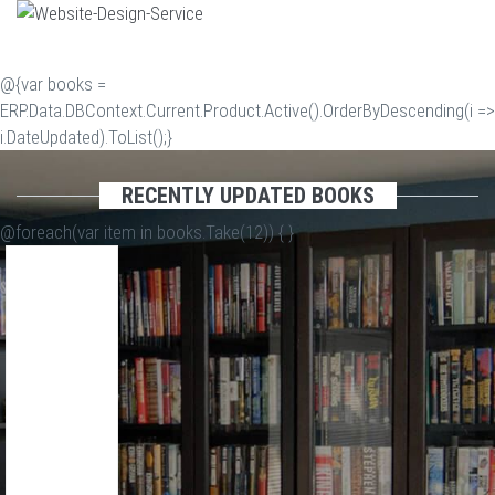
@{var books =
ERP.Data.DBContext.Current.Product.Active().OrderByDescending(i =>
i.DateUpdated).ToList();}
RECENTLY UPDATED BOOKS
@foreach(var item in books.Take(12)) {
}