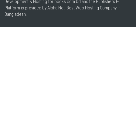
Development & Hosting for books.com.bd and the Publishers E-
Platform is provided by Alpha Net. Best
Web Hosting Company in
Bangladesh
.