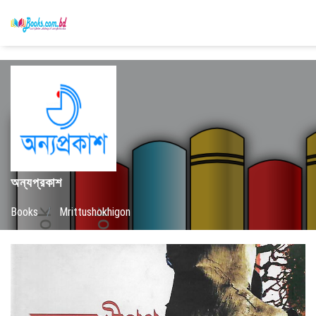
অন্যপ্রকাশ
Books
/
Mrittushokhigon