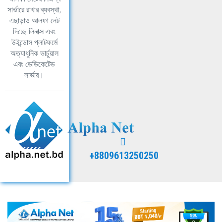
সার্ভারে রাখার ব্যবস্থা,
এছাড়াও আলফা নেট
দিচ্ছে লিনাক্স এবং
উইন্ডোস প্লাটফর্মে
অত্যাধুনিক ভার্চুয়াল
এবং ডেডিকেটেড
সার্ভার।
+8809613250250