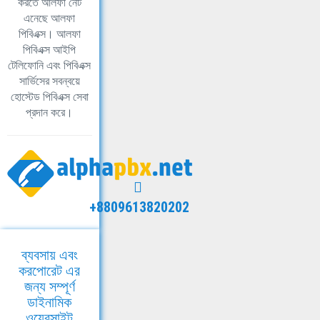
করতে আলফা নেট
এনেছে আলফা
পিবিএক্স। আলফা
পিবিএক্স আইপি
টেলিফোনি এবং পিবিএক্স
সার্ভিসের সবন্বয়ে
হোস্টেড পিবিএক্স সেবা
প্রদান করে।
+8809613820202
ব্যবসায় এবং
করপোরেট এর
জন্য সম্পূর্ণ
ডাইনামিক
ওয়েবসাইট