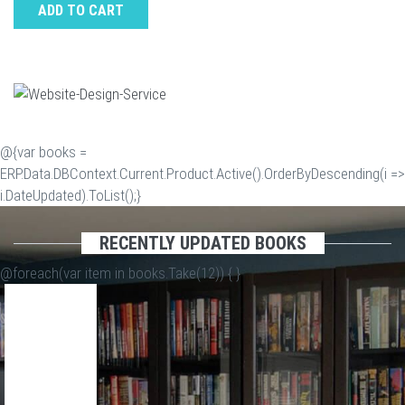
ADD TO CART
@{var books =
ERP.Data.DBContext.Current.Product.Active().OrderByDescending(i =>
i.DateUpdated).ToList();}
RECENTLY UPDATED BOOKS
@foreach(var item in books.Take(12)) {
}