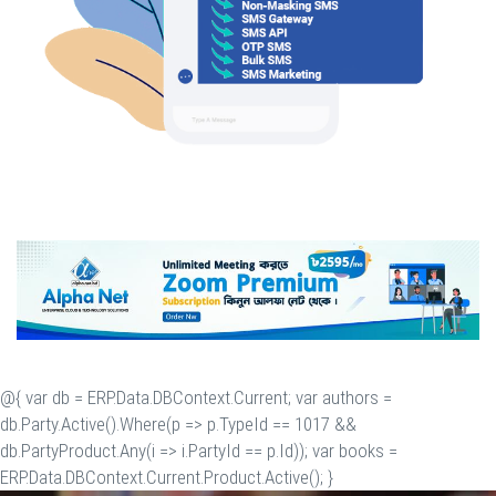
@{ var db = ERP.Data.DBContext.Current; var authors =
db.Party.Active().Where(p => p.TypeId == 1017 &&
db.PartyProduct.Any(i => i.PartyId == p.Id)); var books =
ERP.Data.DBContext.Current.Product.Active(); }