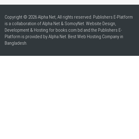
Copyright © 2026 Alpha Net, All rights reserved. Publishers E-Platform
is a collaboration of Alpha Net & SomoyNet.
Website Design
,
Development & Hosting for books.com.bd and the Publishers E-
Platform is provided by Alpha Net. Best
Web Hosting Company in
Bangladesh
.