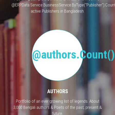
@ERP.Data.Service.BusinessService.ByType("Publisher").Count
active Publishers in Bangladesh.
@authors.Count()
AUTHORS
Portfolio of an ever growing list of legends. About
3,000 Bengali authors & Poets of the past, present &
future.