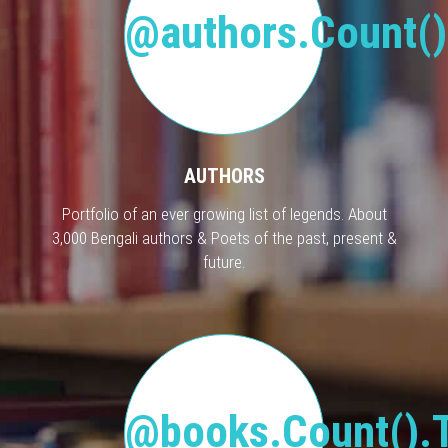
@authors.Count()
AUTHORS
Portfolio of an ever growing list of legends. About
3,000 Bengali authors & Poets of the past, present &
future.
@books.Count().T