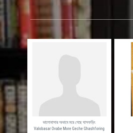
ভালোবাসার অভাবে মরে গেছে ঘাসফড়িং
Valobasar Ovabe More Geche Ghashforing