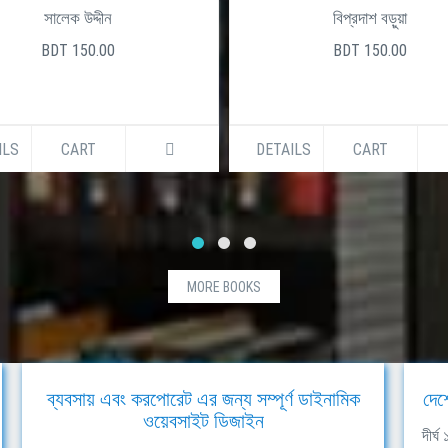
সালেক উদ্দীন
বিপ্রদাশ বড়ুয়া
BDT 150.00
BDT 150.00
ILS
CART
DETAILS
CART
MORE BOOKS
ব্যবসায় এবং করপোরেট এর জন্য সম্পূর্ণ ডাইনামিক
দেশ
ওয়েবসাইট ডিজাইন
দীর্