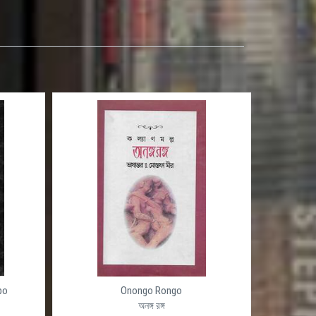
po
Onongo Rongo
অনঙ্গ রঙ্গ