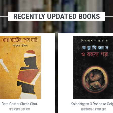
RECENTLY UPDATED BOOKS
Baro Ghater Shesh Ghat
Kolpobiggan O Rohosso Gol
বার ঘাটের শেষ ঘাট
কল্পবিজ্ঞান ও রহস্য গল্প