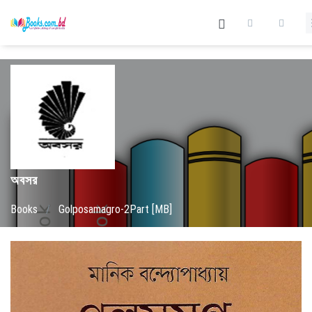
অবসর
Books
/
Golposamagro-2Part [MB]