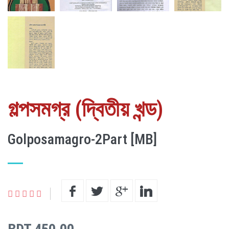
গল্পসমগ্র (দ্বিতীয় খন্ড)
Golposamagro-2Part [MB]