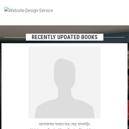
RECENTLY UPDATED BOOKS
ভালোবাসার অভাবে মরে গেছে ঘাসফড়িং