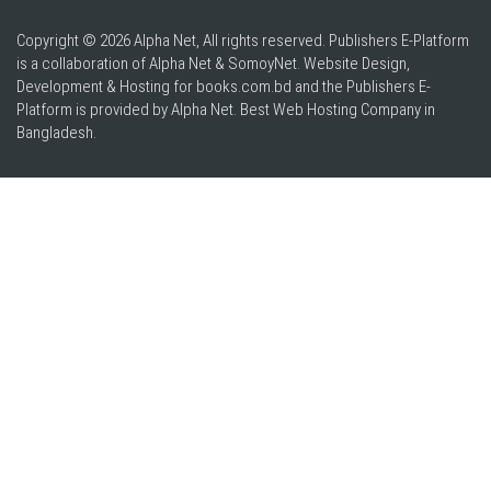
Copyright © 2026 Alpha Net, All rights reserved. Publishers E-Platform
is a collaboration of Alpha Net & SomoyNet.
Website Design
,
Development & Hosting for books.com.bd and the Publishers E-
Platform is provided by Alpha Net. Best
Web Hosting Company in
Bangladesh
.