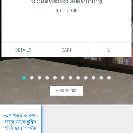
Valobasar Ovabe More Geche Ghashforing
BDT 150.00
DETAILS
CART
MORE BOOKS
স্বল্প খরচে ব্যবসার
জন্য অত্যাধুনিক
টেলিফোন সিস্টেম