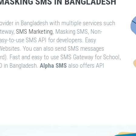
MASKING SMS IN BANGLADESH
vider in Bangladesh with multiple services such
teway,
SMS Marketing
, Masking SMS, Non-
easy-to-use SMS API for developers. Easy
& Websites. You can also send SMS messages
rd). Fast and easy to use SMS Gateway for School,
O in Bangladesh.
Alpha SMS
also offers API