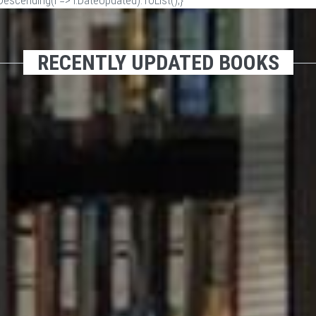
scending(i => i.DateUpdated).ToList();}
RECENTLY UPDATED BOOKS