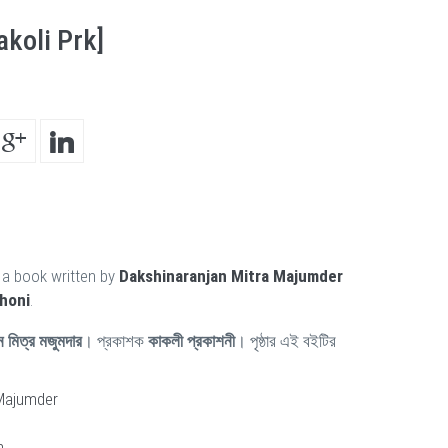
koli Prk]
 a book written by
Dakshinaranjan Mitra Majumder
shoni
.
জন মিত্র মজুমদার
। প্রকাশক
কাকলী প্রকাশনী
। পৃষ্ঠার এই বইটির
 Majumder
h