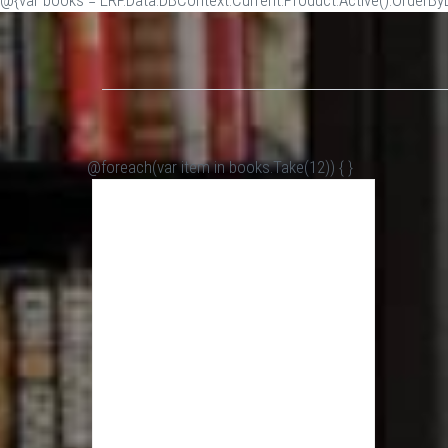
@{var books = ERP.Data.DBContext.Current.Product.Active().OrderByDe
@foreach(var item in books.Take(12)) {
}