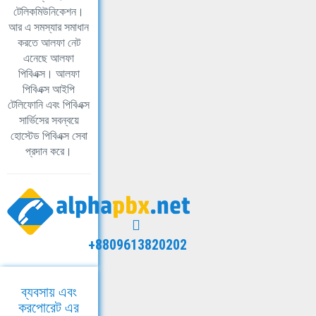
টেলিকমিউনিকেশন।
আর এ সমস্যার সমাধান
করতে আলফা নেট
এনেছে আলফা
পিবিএক্স। আলফা
পিবিএক্স আইপি
টেলিফোনি এবং পিবিএক্স
সার্ভিসের সবন্বয়ে
হোস্টেড পিবিএক্স সেবা
প্রদান করে।
+8809613820202
ব্যবসায় এবং
করপোরেট এর