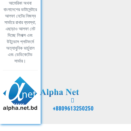
আমেরিকা অথবা
বাংলাদেশের ডাটাসেন্টারে
আলফা নেটের নিজস্ব
সার্ভারে রাখার ব্যবস্থা,
এছাড়াও আলফা নেট
দিচ্ছে লিনাক্স এবং
উইন্ডোস প্লাটফর্মে
অত্যাধুনিক ভার্চুয়াল
এবং ডেডিকেটেড
সার্ভার।
+8809613250250