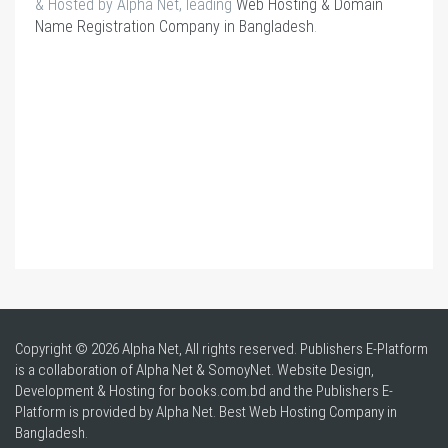
& Hosted by Alpha Net, leading
Web Hosting & Domain
Name Registration Company in Bangladesh
.
Copyright © 2026 Alpha Net, All rights reserved. Publishers E-Platform
is a collaboration of Alpha Net & SomoyNet.
Website Design
,
Development & Hosting for books.com.bd and the Publishers E-
Platform is provided by Alpha Net. Best
Web Hosting Company in
Bangladesh
.