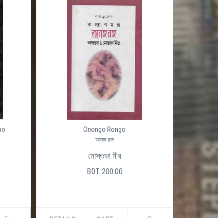
po
Onongo Rongo
অনঙ্গ রঙ্গ
মোস্তফা মীর
BDT 200.00