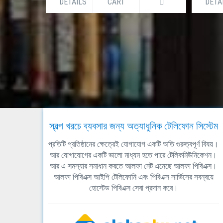
DETAILS
CART
DETA
স্বল্প খরচে ব্যবসার জন্য অত্যাধুনিক টেলিফোন সিস্টেম
প্রতিটি প্রতিষ্ঠানের ক্ষেত্রেই যোগাযোগ একটি অতি গুরুত্বপূর্ণ বিষয়।
আর যোগাযোগের একটি ভালো মাধ্যম হতে পারে টেলিকমিউনিকেশন।
আর এ সমস্যার সমাধান করতে আলফা নেট এনেছে আলফা পিবিএক্স।
আলফা পিবিএক্স আইপি টেলিফোনি এবং পিবিএক্স সার্ভিসের সবন্বয়ে
হোস্টেড পিবিএক্স সেবা প্রদান করে।