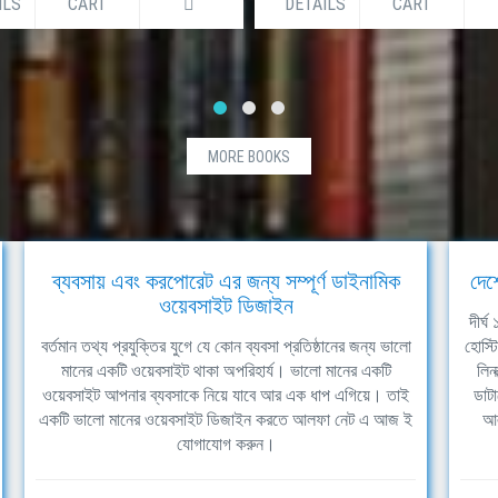
ILS
CART
DETAILS
CART
MORE BOOKS
ব্যবসায় এবং করপোরেট এর জন্য সম্পূর্ণ ডাইনামিক
দেশ
ওয়েবসাইট ডিজাইন
দীর্
বর্তমান তথ্য প্রযুক্তির যুগে যে কোন ব্যবসা প্রতিষ্ঠানের জন্য ভালো
হোস্ট
মানের একটি ওয়েবসাইট থাকা অপরিহার্য। ভালো মানের একটি
লিন
ওয়েবসাইট আপনার ব্যবসাকে নিয়ে যাবে আর এক ধাপ এগিয়ে। তাই
ডাটা
একটি ভালো মানের ওয়েবসাইট ডিজাইন করতে আলফা নেট এ আজ ই
আল
যোগাযোগ করুন।