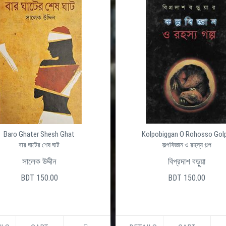
Baro Ghater Shesh Ghat
Kolpobiggan O Rohosso Gol
বার ঘাটের শেষ ঘাট
কল্পবিজ্ঞান ও রহস্য গল্প
সালেক উদ্দীন
বিপ্রদাশ বড়ুয়া
BDT 150.00
BDT 150.00