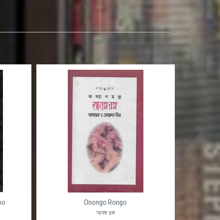
po
Onongo Rongo
অনঙ্গ রঙ্গ