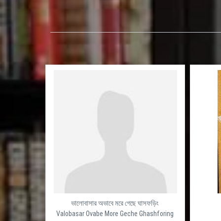
ভালোবাসার অভাবে মরে গেছে ঘাসফড়িং
Valobasar Ovabe More Geche Ghashforing