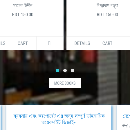
সালেক উদ্দীন
বিপ্রদাশ বড়ুয়া
BDT 150.00
BDT 150.00
ILS
CART
DETAILS
CART
MORE BOOKS
ব্যবসায় এবং করপোরেট এর জন্য সম্পূর্ণ ডাইনামিক
দেশ
ওয়েবসাইট ডিজাইন
দীর্