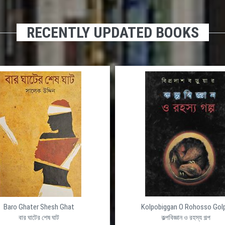
RECENTLY UPDATED BOOKS
Baro Ghater Shesh Ghat
Kolpobiggan O Rohosso Gol
বার ঘাটের শেষ ঘাট
কল্পবিজ্ঞান ও রহস্য গল্প