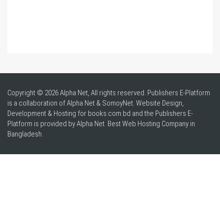
Copyright © 2026 Alpha Net, All rights reserved. Publishers E-Platform
is a collaboration of Alpha Net & SomoyNet.
Website Design
,
Development & Hosting for books.com.bd and the Publishers E-
Platform is provided by Alpha Net. Best
Web Hosting Company in
Bangladesh
.