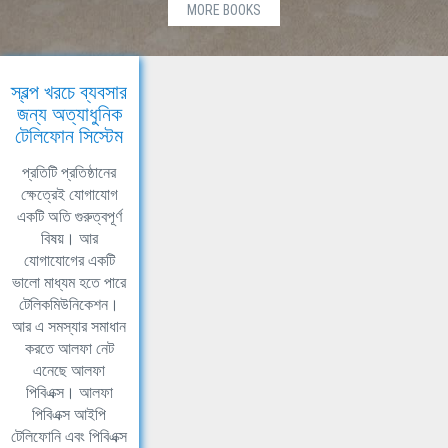
MORE BOOKS
স্বল্প খরচে ব্যবসার
জন্য অত্যাধুনিক
টেলিফোন সিস্টেম
প্রতিটি প্রতিষ্ঠানের
ক্ষেত্রেই যোগাযোগ
একটি অতি গুরুত্বপূর্ণ
বিষয়। আর
যোগাযোগের একটি
ভালো মাধ্যম হতে পারে
টেলিকমিউনিকেশন।
আর এ সমস্যার সমাধান
করতে আলফা নেট
এনেছে আলফা
পিবিএক্স। আলফা
পিবিএক্স আইপি
টেলিফোনি এবং পিবিএক্স