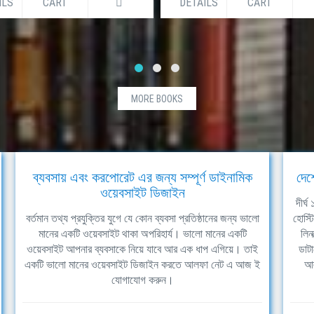
ILS
CART
DETAILS
CART
MORE BOOKS
ব্যবসায় এবং করপোরেট এর জন্য সম্পূর্ণ ডাইনামিক
দেশ
ওয়েবসাইট ডিজাইন
দীর্
বর্তমান তথ্য প্রযুক্তির যুগে যে কোন ব্যবসা প্রতিষ্ঠানের জন্য ভালো
হোস্ট
মানের একটি ওয়েবসাইট থাকা অপরিহার্য। ভালো মানের একটি
লিন
ওয়েবসাইট আপনার ব্যবসাকে নিয়ে যাবে আর এক ধাপ এগিয়ে। তাই
ডাটা
একটি ভালো মানের ওয়েবসাইট ডিজাইন করতে আলফা নেট এ আজ ই
আল
যোগাযোগ করুন।