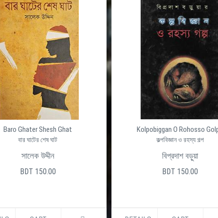
Baro Ghater Shesh Ghat
Kolpobiggan O Rohosso Gol
বার ঘাটের শেষ ঘাট
কল্পবিজ্ঞান ও রহস্য গল্প
সালেক উদ্দীন
বিপ্রদাশ বড়ুয়া
BDT 150.00
BDT 150.00