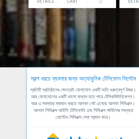
DETAILS
CART
DETA
স্বল্প খরচে ব্যবসার জন্য অত্যাধুনিক টেলিফোন সিস্টেম
প্রতিটি প্রতিষ্ঠানের ক্ষেত্রেই যোগাযোগ একটি অতি গুরুত্বপূর্ণ বিষয়।
আর যোগাযোগের একটি ভালো মাধ্যম হতে পারে টেলিকমিউনিকেশন।
আর এ সমস্যার সমাধান করতে আলফা নেট এনেছে আলফা পিবিএক্স।
আলফা পিবিএক্স আইপি টেলিফোনি এবং পিবিএক্স সার্ভিসের সবন্বয়ে
হোস্টেড পিবিএক্স সেবা প্রদান করে।