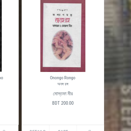
po
Onongo Rongo
অনঙ্গ রঙ্গ
মোস্তফা মীর
BDT 200.00