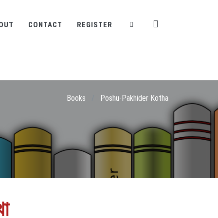
OUT
CONTACT
REGISTER
Books
/
Poshu-Pakhider Kotha
থা