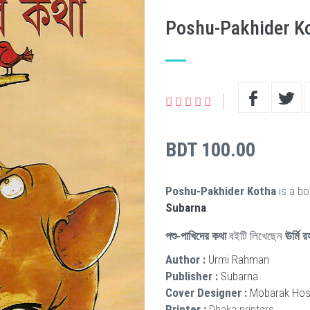
Poshu-Pakhider K
BDT 100.00
Poshu-Pakhider Kotha
is a bo
Subarna
.
পশু-পাখিদের কথা
বইটি লিখেছেন
ঊর্মি 
Author :
Urmi Rahman
Publisher :
Subarna
Cover Designer :
Mobarak Hoss
Printer :
Dhaka printers