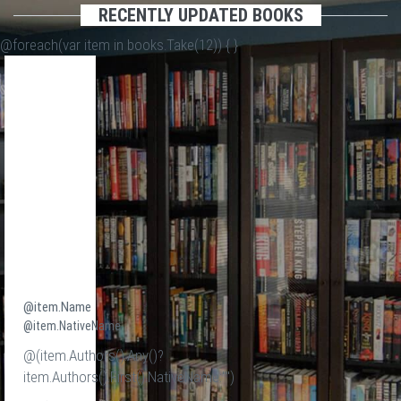
RECENTLY UPDATED BOOKS
@foreach(var item in books.Take(12)) {
}
@item.Name
@item.NativeName
@(item.Authors().Any()?
item.Authors().First().NativeName:"")