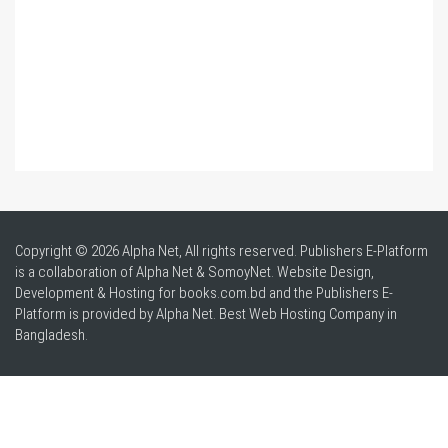
Copyright © 2026 Alpha Net, All rights reserved. Publishers E-Platform
is a collaboration of Alpha Net & SomoyNet.
Website Design
,
Development & Hosting for books.com.bd and the Publishers E-
Platform is provided by Alpha Net. Best
Web Hosting Company in
Bangladesh
.