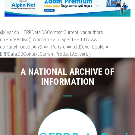
@{ var db = ERP.Data.DBContext.Current; var authors =
db.Party.Active().Where(p => p.TypeId == 1017 &&
db.PartyProduct.Any(i => i.PartyId == p.Id)); var books =
ERP.Data.DBContext.Current.Product.Active(); }
A NATIONAL ARCHIVE OF
INFORMATION