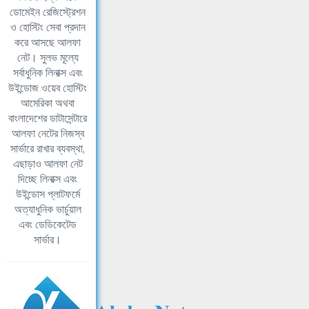
ডোমেইন রেজিস্ট্রেশন
ও হোস্টিং সেবা প্রদান
করে আসছে আলফা
নেট। সুলভ মূল্যে
সর্বাধুনিক লিনাক্স এবং
উইন্ডোজ ওয়েব হোস্টিং
আমেরিকা অথবা
বাংলাদেশের ডাটাসেন্টারে
আলফা নেটের নিজস্ব
সার্ভারে রাখার ব্যবস্থা,
এছাড়াও আলফা নেট
দিচ্ছে লিনাক্স এবং
উইন্ডোস প্লাটফর্মে
অত্যাধুনিক ভার্চুয়াল
এবং ডেডিকেটেড
সার্ভার।