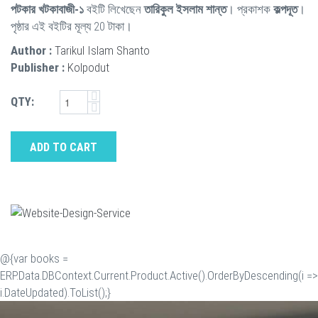
পটকার খটকাবাজী-১
বইটি লিখেছেন
তারিকুল ইসলাম শান্ত
। প্রকাশক
কল্পদূত
।
পৃষ্ঠার এই বইটির মূল্য 20 টাকা।
Author :
Tarikul Islam Shanto
Publisher :
Kolpodut
QTY:
ADD TO CART
@{var books =
ERP.Data.DBContext.Current.Product.Active().OrderByDescending(i =>
i.DateUpdated).ToList();}