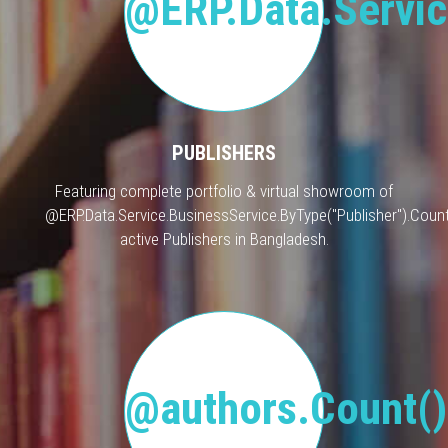
@ERP.Data.Servic
PUBLISHERS
Featuring complete portfolio & virtual showroom of
@ERP.Data.Service.BusinessService.ByType("Publisher").Count
active Publishers in Bangladesh.
@authors.Count()