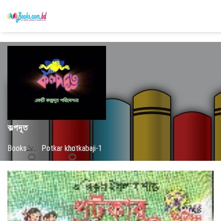
কল্পদূত
Books
/
Potkar khotkabaji-1