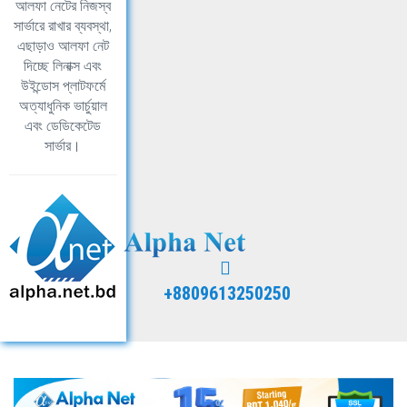
আলফা নেটের নিজস্ব
সার্ভারে রাখার ব্যবস্থা,
এছাড়াও আলফা নেট
দিচ্ছে লিনাক্স এবং
উইন্ডোস প্লাটফর্মে
অত্যাধুনিক ভার্চুয়াল
এবং ডেডিকেটেড
সার্ভার।
+8809613250250