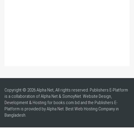
Copyright © 2026 Alpha Net, All rights reserved. Publishers E-Platform
is a collaboration of Alpha Net & SomoyNet.
Website Design
,
Development & Hosting for books.com.bd and the Publishers E-
Platform is provided by Alpha Net. Best
Web Hosting Company in
Bangladesh
.