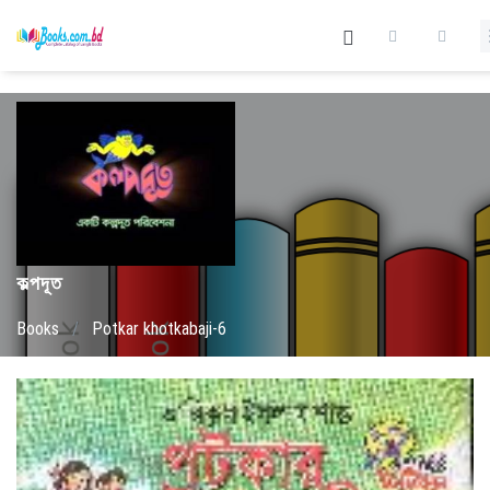
কল্পদূত
Books
/
Potkar khotkabaji-6