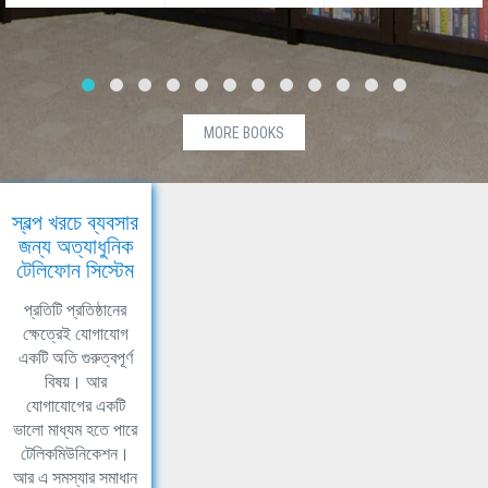
MORE BOOKS
স্বল্প খরচে ব্যবসার
জন্য অত্যাধুনিক
টেলিফোন সিস্টেম
প্রতিটি প্রতিষ্ঠানের
ক্ষেত্রেই যোগাযোগ
একটি অতি গুরুত্বপূর্ণ
বিষয়। আর
যোগাযোগের একটি
ভালো মাধ্যম হতে পারে
টেলিকমিউনিকেশন।
আর এ সমস্যার সমাধান