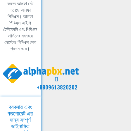
করতে আলফা নেট
এনেছে আলফা
পিবিএক্স। আলফা
পিবিএক্স আইপি
টেলিফোনি এবং পিবিএক্স
সার্ভিসের সবন্বয়ে
হোস্টেড পিবিএক্স সেবা
প্রদান করে।
+8809613820202
ব্যবসায় এবং
করপোরেট এর
জন্য সম্পূর্ণ
ডাইনামিক