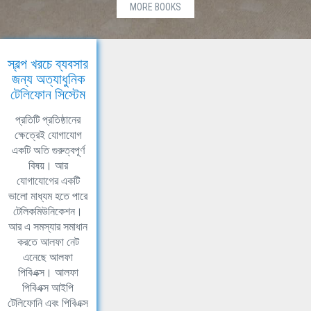
MORE BOOKS
স্বল্প খরচে ব্যবসার
জন্য অত্যাধুনিক
টেলিফোন সিস্টেম
প্রতিটি প্রতিষ্ঠানের
ক্ষেত্রেই যোগাযোগ
একটি অতি গুরুত্বপূর্ণ
বিষয়। আর
যোগাযোগের একটি
ভালো মাধ্যম হতে পারে
টেলিকমিউনিকেশন।
আর এ সমস্যার সমাধান
করতে আলফা নেট
এনেছে আলফা
পিবিএক্স। আলফা
পিবিএক্স আইপি
টেলিফোনি এবং পিবিএক্স