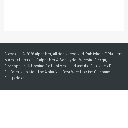
Copyright © 2026 Alpha Net, All rights reserved. Publishers E-Platform
is a collaboration of Alpha Net & SomoyNet.
Website Design
,
Development & Hosting for books.com.bd and the Publishers E-
Platform is provided by Alpha Net. Best
Web Hosting Company in
Bangladesh
.