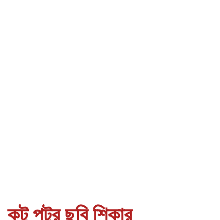
কুটু পুটুর ছবি শিকার