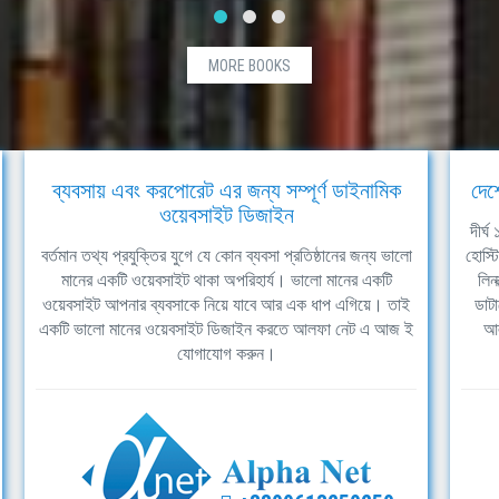
MORE BOOKS
ব্যবসায় এবং করপোরেট এর জন্য সম্পূর্ণ ডাইনামিক
দেশ
ওয়েবসাইট ডিজাইন
দীর্
বর্তমান তথ্য প্রযুক্তির যুগে যে কোন ব্যবসা প্রতিষ্ঠানের জন্য ভালো
হোস্ট
মানের একটি ওয়েবসাইট থাকা অপরিহার্য। ভালো মানের একটি
লিন
ওয়েবসাইট আপনার ব্যবসাকে নিয়ে যাবে আর এক ধাপ এগিয়ে। তাই
ডাটা
একটি ভালো মানের ওয়েবসাইট ডিজাইন করতে আলফা নেট এ আজ ই
আল
যোগাযোগ করুন।