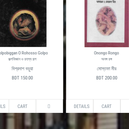
olpobiggan O Rohosso Golpo
Onongo Rongo
কল্পবিজ্ঞান ও রহস্য গল্প
অনঙ্গ রঙ্গ
বিপ্রদাশ বড়ুয়া
মোস্তফা মীর
BDT 150.00
BDT 200.00
ILS
CART
DETAILS
CART