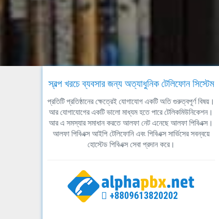
স্বল্প খরচে ব্যবসার জন্য অত্যাধুনিক টেলিফোন সিস্টেম
প্রতিটি প্রতিষ্ঠানের ক্ষেত্রেই যোগাযোগ একটি অতি গুরুত্বপূর্ণ বিষয়।
আর যোগাযোগের একটি ভালো মাধ্যম হতে পারে টেলিকমিউনিকেশন।
আর এ সমস্যার সমাধান করতে আলফা নেট এনেছে আলফা পিবিএক্স।
আলফা পিবিএক্স আইপি টেলিফোনি এবং পিবিএক্স সার্ভিসের সবন্বয়ে
হোস্টেড পিবিএক্স সেবা প্রদান করে।
+8809613820202