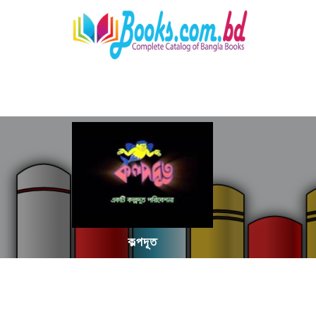
কল্পদূত