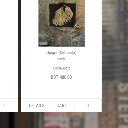
Ojogor (Okhondo)
অজগর
হরিপদ দত্ত
BDT 480.00
DETAILS
CART
DETAILS