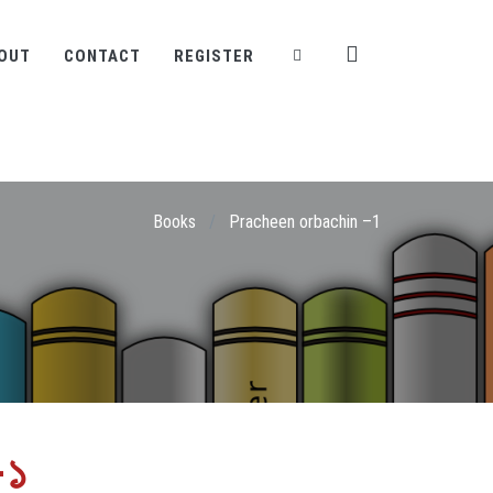
OUT
CONTACT
REGISTER
Books
/
Pracheen orbachin –1
-১