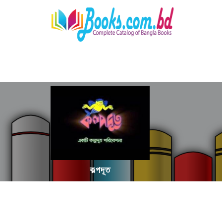
কল্পদূত