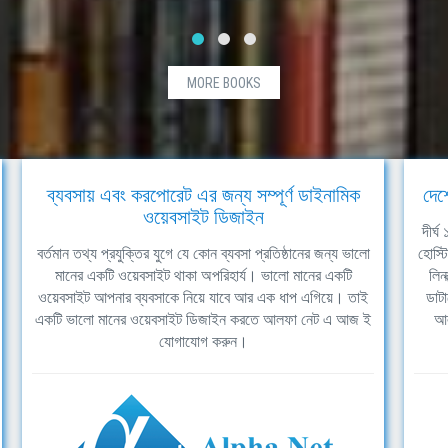
MORE BOOKS
ব্যবসায় এবং করপোরেট এর জন্য সম্পূর্ণ ডাইনামিক
দেশ
ওয়েবসাইট ডিজাইন
দীর্
বর্তমান তথ্য প্রযুক্তির যুগে যে কোন ব্যবসা প্রতিষ্ঠানের জন্য ভালো
হোস্ট
মানের একটি ওয়েবসাইট থাকা অপরিহার্য। ভালো মানের একটি
লিন
ওয়েবসাইট আপনার ব্যবসাকে নিয়ে যাবে আর এক ধাপ এগিয়ে। তাই
ডাটা
একটি ভালো মানের ওয়েবসাইট ডিজাইন করতে আলফা নেট এ আজ ই
আল
যোগাযোগ করুন।