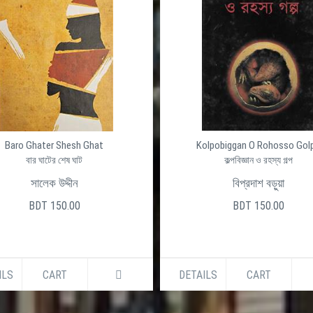
Baro Ghater Shesh Ghat
Kolpobiggan O Rohosso Gol
বার ঘাটের শেষ ঘাট
কল্পবিজ্ঞান ও রহস্য গল্প
সালেক উদ্দীন
বিপ্রদাশ বড়ুয়া
BDT 150.00
BDT 150.00
ILS
CART
DETAILS
CART