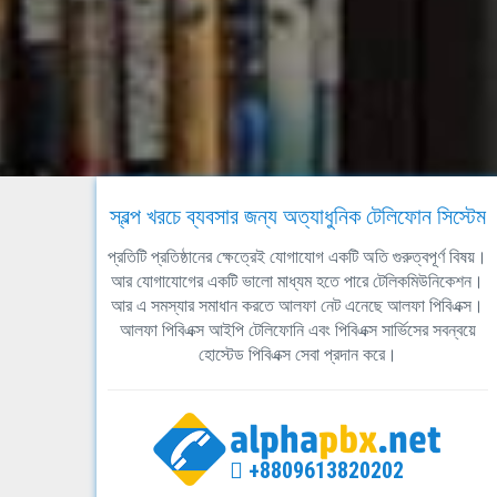
স্বল্প খরচে ব্যবসার জন্য অত্যাধুনিক টেলিফোন সিস্টেম
প্রতিটি প্রতিষ্ঠানের ক্ষেত্রেই যোগাযোগ একটি অতি গুরুত্বপূর্ণ বিষয়।
আর যোগাযোগের একটি ভালো মাধ্যম হতে পারে টেলিকমিউনিকেশন।
আর এ সমস্যার সমাধান করতে আলফা নেট এনেছে আলফা পিবিএক্স।
আলফা পিবিএক্স আইপি টেলিফোনি এবং পিবিএক্স সার্ভিসের সবন্বয়ে
হোস্টেড পিবিএক্স সেবা প্রদান করে।
+8809613820202