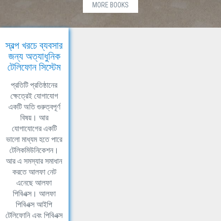
MORE BOOKS
স্বল্প খরচে ব্যবসার
জন্য অত্যাধুনিক
টেলিফোন সিস্টেম
প্রতিটি প্রতিষ্ঠানের
ক্ষেত্রেই যোগাযোগ
একটি অতি গুরুত্বপূর্ণ
বিষয়। আর
যোগাযোগের একটি
ভালো মাধ্যম হতে পারে
টেলিকমিউনিকেশন।
আর এ সমস্যার সমাধান
করতে আলফা নেট
এনেছে আলফা
পিবিএক্স। আলফা
পিবিএক্স আইপি
টেলিফোনি এবং পিবিএক্স