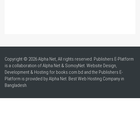
Copyright © 2026 Alpha Net, All rights reserved. Publishers E-Platform
is a collaboration of Alpha Net & SomoyNet.
Website Design
,
Development & Hosting for books.com.bd and the Publishers E-
Platform is provided by Alpha Net. Best
Web Hosting Company in
Bangladesh
.