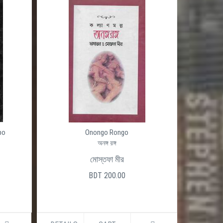
েশ
ন ও
ুনিক
ের
ড়াও
ক
po
Onongo Rongo
অনঙ্গ রঙ্গ
0
মোস্তফা মীর
BDT 200.00