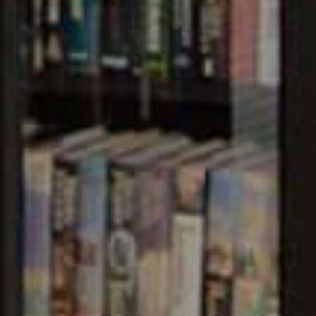
ervices such
, Non-
Easy
essages
ay for School,
ers API