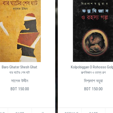
্ণ ডাইনামিক
দেশের সেরা ওয়েব হোস্টিং প্রোভাইডার ইন বাংলাদ
দীর্ঘ ১৭ বছর বাংলাদেশে নিরবিচ্ছিন্ন ভাবে ডোমেইন রেজিস্ট্রেশ
ষ্ঠানের জন্য ভালো
হোস্টিং সেবা প্রদান করে আসছে আলফা নেট। সুলভ মূল্যে সর্বাধ
ো মানের একটি
লিনাক্স এবং উইন্ডোজ ওয়েব হোস্টিং আমেরিকা অথবা বাংলাদেশ
ধাপ এগিয়ে। তাই
ডাটাসেন্টারে আলফা নেটের নিজস্ব সার্ভারে রাখার ব্যবস্থা, এছা
লফা নেট এ আজ ই
আলফা নেট দিচ্ছে লিনাক্স এবং উইন্ডোস প্লাটফর্মে অত্যাধুনি
ভার্চুয়াল এবং ডেডিকেটেড সার্ভার।
Baro Ghater Shesh Ghat
Kolpobiggan O Rohosso Gol
বার ঘাটের শেষ ঘাট
কল্পবিজ্ঞান ও রহস্য গল্প
3250250
+880961325025
সালেক উদ্দীন
বিপ্রদাশ বড়ুয়া
BDT 150.00
BDT 150.00