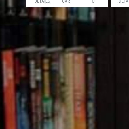
DETAILS
CART
DETA
ASKING/NONMASKING SMS IN BAN