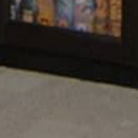
29,332
BOOKS
t of legends.
A complete online catalog of Bangla bo
Poets of the
From the everlasting classics to mode
e.
literature of the future generation.
 INFORMED OF NEWS & EVENTS