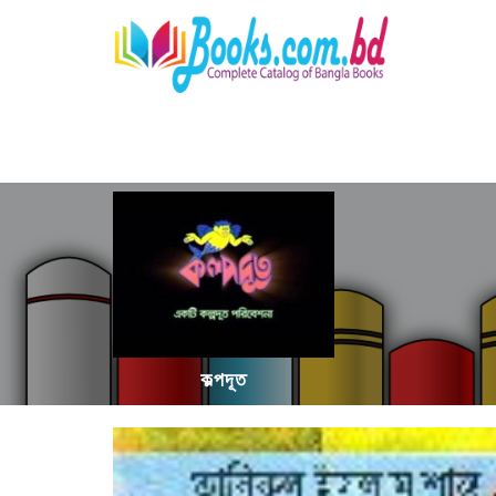
কল্পদূত