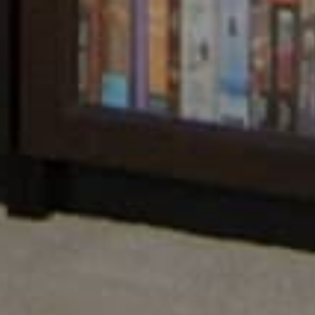
oks.
rn