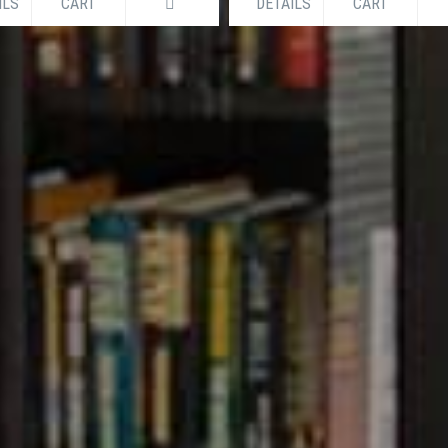
ILS
CART
DETAILS
CART
GLADESH