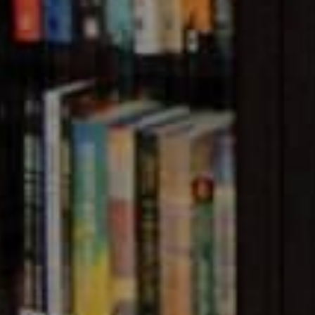
anced SMS service provider in Bangladesh with multiple s
PI, OTP SMS, SMS Gateway,
SMS Marketing
, Masking SMS
ides a powerful and easy-to-use SMS API for developers. 
tware Applications & Websites. You can also send SMS m
 Web Panel (Dashboard). Fast and easy to use SMS Gatew
marketing, ISP & NGO in Bangladesh.
Alpha SMS
also off
orate applications.