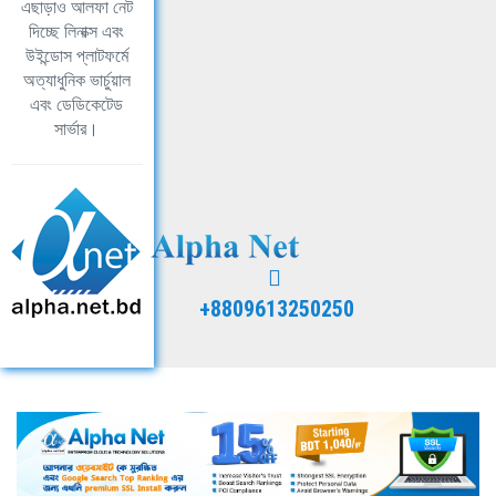
এছাড়াও আলফা নেট
দিচ্ছে লিনাক্স এবং
উইন্ডোস প্লাটফর্মে
অত্যাধুনিক ভার্চুয়াল
এবং ডেডিকেটেড
সার্ভার।
+8809613250250