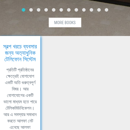
MORE BOOKS
স্বল্প খরচে ব্যবসার
জন্য অত্যাধুনিক
টেলিফোন সিস্টেম
প্রতিটি প্রতিষ্ঠানের
ক্ষেত্রেই যোগাযোগ
একটি অতি গুরুত্বপূর্ণ
বিষয়। আর
যোগাযোগের একটি
ভালো মাধ্যম হতে পারে
টেলিকমিউনিকেশন।
আর এ সমস্যার সমাধান
করতে আলফা নেট
এনেছে আলফা