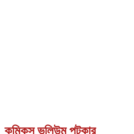
কমিকস ভলিউম পটকার