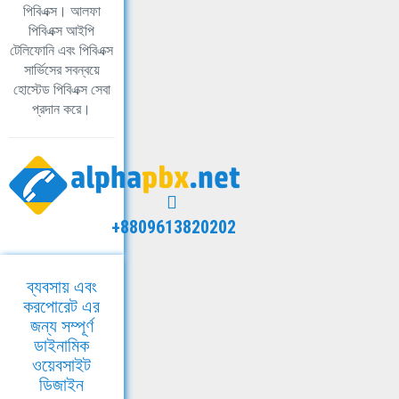
পিবিএক্স। আলফা
পিবিএক্স আইপি
টেলিফোনি এবং পিবিএক্স
সার্ভিসের সবন্বয়ে
হোস্টেড পিবিএক্স সেবা
প্রদান করে।
+8809613820202
ব্যবসায় এবং
করপোরেট এর
জন্য সম্পূর্ণ
ডাইনামিক
ওয়েবসাইট
ডিজাইন