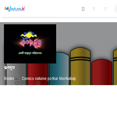
কল্পদূত
Books
/
Comics volume potkar khotkabaji