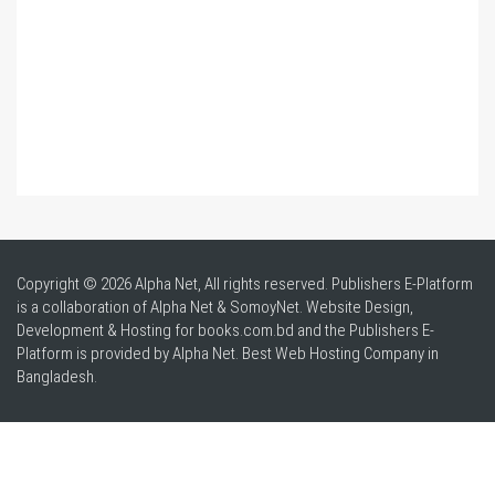
Copyright © 2026 Alpha Net, All rights reserved. Publishers E-Platform
is a collaboration of Alpha Net & SomoyNet.
Website Design
,
Development & Hosting for books.com.bd and the Publishers E-
Platform is provided by Alpha Net. Best
Web Hosting Company in
Bangladesh
.