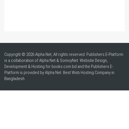
Copyright © 2026 Alpha Net, All rights reserved. Publishers E-Platform
is a collaboration of Alpha Net & SomoyNet.
Website Design
,
Development & Hosting for books.com.bd and the Publishers E-
Platform is provided by Alpha Net. Best
Web Hosting Company in
Bangladesh
.