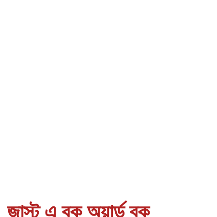
জাস্ট এ বুক অয়ার্ড বুক