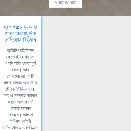
MORE BOOKS
স্বল্প খরচে ব্যবসার
জন্য অত্যাধুনিক
টেলিফোন সিস্টেম
প্রতিটি প্রতিষ্ঠানের
ক্ষেত্রেই যোগাযোগ
একটি অতি গুরুত্বপূর্ণ
বিষয়। আর
যোগাযোগের একটি
ভালো মাধ্যম হতে পারে
টেলিকমিউনিকেশন।
আর এ সমস্যার সমাধান
করতে আলফা নেট
এনেছে আলফা
পিবিএক্স। আলফা
পিবিএক্স আইপি
টেলিফোনি এবং পিবিএক্স