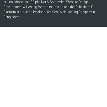
is a collaboration of Alpha Net & SomoyNet.
Website Design
,
Development & Hosting for books.com.bd and the Publishers E-
Platform is provided by Alpha Net. Best
Web Hosting Company in
Bangladesh
.