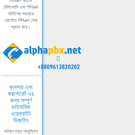
পিবিএক্স আইপি
টেলিফোনি এবং পিবিএক্স
সার্ভিসের সবন্বয়ে
হোস্টেড পিবিএক্স সেবা
প্রদান করে।
+8809613820202
ব্যবসায় এবং
করপোরেট এর
জন্য সম্পূর্ণ
ডাইনামিক
ওয়েবসাইট
ডিজাইন
বর্তমান তথ্য প্রযুক্তির