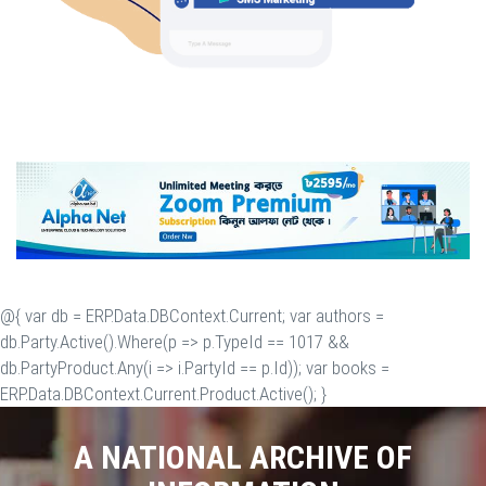
@{ var db = ERP.Data.DBContext.Current; var authors =
db.Party.Active().Where(p => p.TypeId == 1017 &&
db.PartyProduct.Any(i => i.PartyId == p.Id)); var books =
ERP.Data.DBContext.Current.Product.Active(); }
A NATIONAL ARCHIVE OF