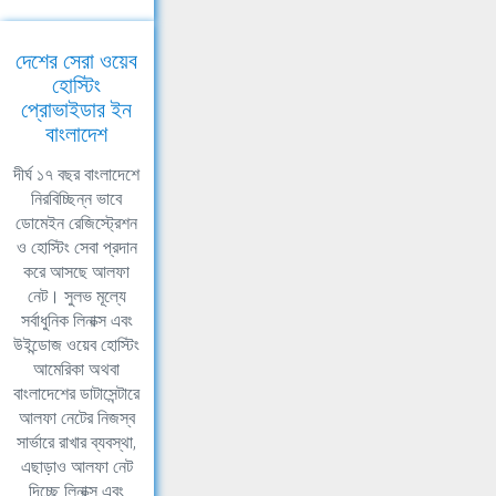
দেশের সেরা ওয়েব
হোস্টিং
প্রোভাইডার ইন
বাংলাদেশ
দীর্ঘ ১৭ বছর বাংলাদেশে
নিরবিচ্ছিন্ন ভাবে
ডোমেইন রেজিস্ট্রেশন
ও হোস্টিং সেবা প্রদান
করে আসছে আলফা
নেট। সুলভ মূল্যে
সর্বাধুনিক লিনাক্স এবং
উইন্ডোজ ওয়েব হোস্টিং
আমেরিকা অথবা
বাংলাদেশের ডাটাসেন্টারে
আলফা নেটের নিজস্ব
সার্ভারে রাখার ব্যবস্থা,
এছাড়াও আলফা নেট
দিচ্ছে লিনাক্স এবং