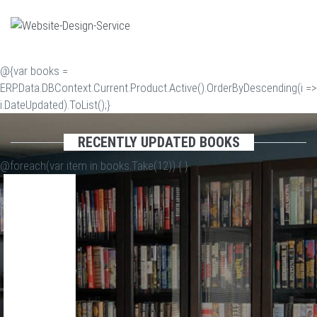
@{var books =
ERP.Data.DBContext.Current.Product.Active().OrderByDescending(i =>
i.DateUpdated).ToList();}
RECENTLY UPDATED BOOKS
@foreach(var item in books.Take(12)) {
}