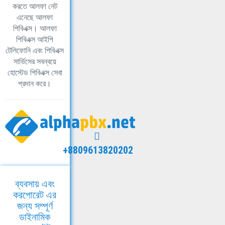
করতে আলফা নেট
এনেছে আলফা
পিবিএক্স। আলফা
পিবিএক্স আইপি
টেলিফোনি এবং পিবিএক্স
সার্ভিসের সবন্বয়ে
হোস্টেড পিবিএক্স সেবা
প্রদান করে।
+8809613820202
ব্যবসায় এবং
করপোরেট এর
জন্য সম্পূর্ণ
ডাইনামিক