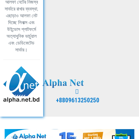
আলফা নেটের নিজস্ব
সার্ভারে রাখার ব্যবস্থা,
এছাড়াও আলফা নেট
দিচ্ছে লিনাক্স এবং
উইন্ডোস প্লাটফর্মে
অত্যাধুনিক ভার্চুয়াল
এবং ডেডিকেটেড
সার্ভার।
+8809613250250