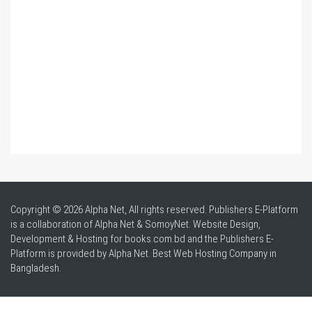
Copyright © 2026 Alpha Net, All rights reserved. Publishers E-Platform
is a collaboration of Alpha Net & SomoyNet.
Website Design
,
Development & Hosting for books.com.bd and the Publishers E-
Platform is provided by Alpha Net. Best
Web Hosting Company in
Bangladesh
.