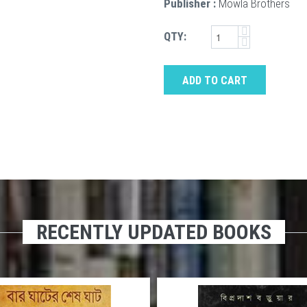
Publisher :
Mowla Brothers
QTY:
ADD TO CART
RECENTLY UPDATED BOOKS