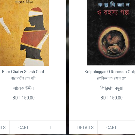
Baro Ghater Shesh Ghat
Kolpobiggan O Rohosso Gol
বার ঘাটের শেষ ঘাট
কল্পবিজ্ঞান ও রহস্য গল্প
সালেক উদ্দীন
বিপ্রদাশ বড়ুয়া
BDT 150.00
BDT 150.00
ILS
CART
DETAILS
CART