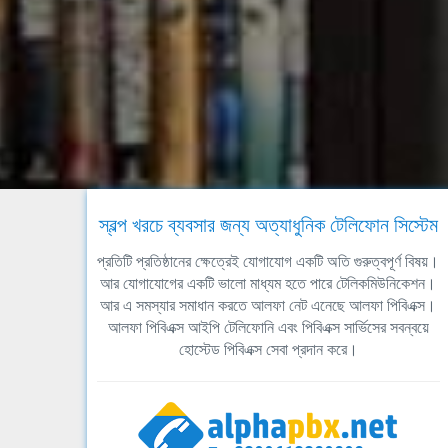
স্বল্প খরচে ব্যবসার জন্য অত্যাধুনিক টেলিফোন সিস্টেম
প্রতিটি প্রতিষ্ঠানের ক্ষেত্রেই যোগাযোগ একটি অতি গুরুত্বপূর্ণ বিষয়।
আর যোগাযোগের একটি ভালো মাধ্যম হতে পারে টেলিকমিউনিকেশন।
আর এ সমস্যার সমাধান করতে আলফা নেট এনেছে আলফা পিবিএক্স।
আলফা পিবিএক্স আইপি টেলিফোনি এবং পিবিএক্স সার্ভিসের সবন্বয়ে
হোস্টেড পিবিএক্স সেবা প্রদান করে।