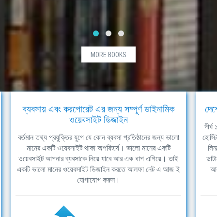
MORE BOOKS
ব্যবসায় এবং করপোরেট এর জন্য সম্পূর্ণ ডাইনামিক
দেশ
ওয়েবসাইট ডিজাইন
দীর্
বর্তমান তথ্য প্রযুক্তির যুগে যে কোন ব্যবসা প্রতিষ্ঠানের জন্য ভালো
হোস্ট
মানের একটি ওয়েবসাইট থাকা অপরিহার্য। ভালো মানের একটি
লিন
ওয়েবসাইট আপনার ব্যবসাকে নিয়ে যাবে আর এক ধাপ এগিয়ে। তাই
ডাটা
একটি ভালো মানের ওয়েবসাইট ডিজাইন করতে আলফা নেট এ আজ ই
আল
যোগাযোগ করুন।