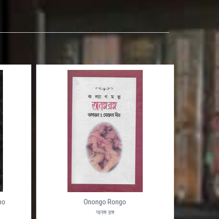
po
Onongo Rongo
অনঙ্গ রঙ্গ