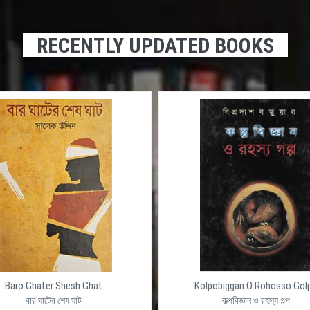
RECENTLY UPDATED BOOKS
Baro Ghater Shesh Ghat
Kolpobiggan O Rohosso Gol
বার ঘাটের শেষ ঘাট
কল্পবিজ্ঞান ও রহস্য গল্প