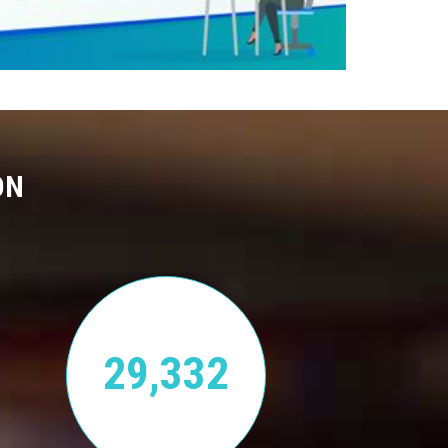
ON
29,332