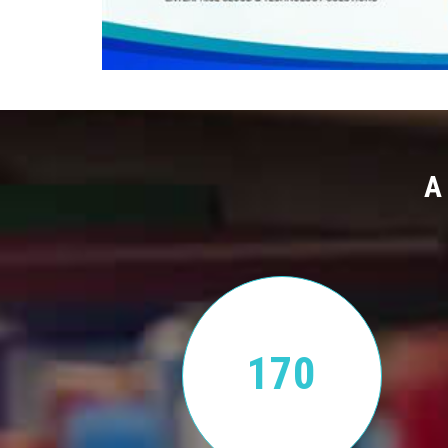
A
170