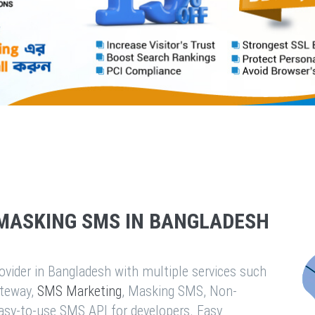
MASKING SMS IN BANGLADESH
vider in Bangladesh with multiple services such
teway,
SMS Marketing
, Masking SMS, Non-
easy-to-use SMS API for developers. Easy