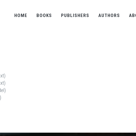
HOME
BOOKS
PUBLISHERS
AUTHORS
AB
xt)
xt)
el)
)