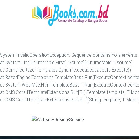
System.InvalidOperationException: Sequence contains no elements
at System.Linq.Enumerable.First[TSource](IEnumerable`1 source)
at CompiledRazorTemplates.Dynamic.ceeadcdbaceafc.Execute()
at RazorEngine.Templating.TemplateBase.Run(ExecuteContext conte
at System.Web.Mvc.HtmlTemplateBase`1.Run(ExecuteContext conte
at CMS.Core.ITemplateExtensions.Run[T](ITemplate template, T Mod
at CMS.Core.ITemplateExtensions.Parse[T](String template, T Model