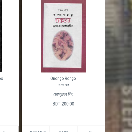
po
Onongo Rongo
অনঙ্গ রঙ্গ
মোস্তফা মীর
BDT 200.00