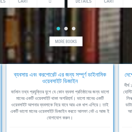
ILS
CART
DETAILS
CART
MORE BOOKS
ব্যবসায় এবং করপোরেট এর জন্য সম্পূর্ণ ডাইনামিক
দেশ
ওয়েবসাইট ডিজাইন
দীর্
বর্তমান তথ্য প্রযুক্তির যুগে যে কোন ব্যবসা প্রতিষ্ঠানের জন্য ভালো
হোস্ট
মানের একটি ওয়েবসাইট থাকা অপরিহার্য। ভালো মানের একটি
লিন
ওয়েবসাইট আপনার ব্যবসাকে নিয়ে যাবে আর এক ধাপ এগিয়ে। তাই
ডাটা
একটি ভালো মানের ওয়েবসাইট ডিজাইন করতে আলফা নেট এ আজ ই
আল
যোগাযোগ করুন।