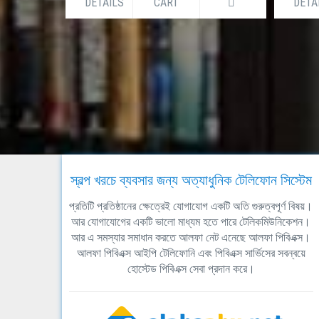
DETAILS
CART
DETA
স্বল্প খরচে ব্যবসার জন্য অত্যাধুনিক টেলিফোন সিস্টেম
প্রতিটি প্রতিষ্ঠানের ক্ষেত্রেই যোগাযোগ একটি অতি গুরুত্বপূর্ণ বিষয়।
আর যোগাযোগের একটি ভালো মাধ্যম হতে পারে টেলিকমিউনিকেশন।
আর এ সমস্যার সমাধান করতে আলফা নেট এনেছে আলফা পিবিএক্স।
আলফা পিবিএক্স আইপি টেলিফোনি এবং পিবিএক্স সার্ভিসের সবন্বয়ে
হোস্টেড পিবিএক্স সেবা প্রদান করে।