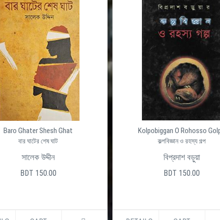
Baro Ghater Shesh Ghat
Kolpobiggan O Rohosso Gol
বার ঘাটের শেষ ঘাট
কল্পবিজ্ঞান ও রহস্য গল্প
সালেক উদ্দীন
বিপ্রদাশ বড়ুয়া
BDT 150.00
BDT 150.00