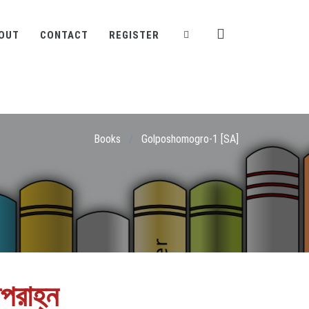
OUT
CONTACT
REGISTER
Books
/
Golposhomogro-1 [SA]
পরাহ্ন