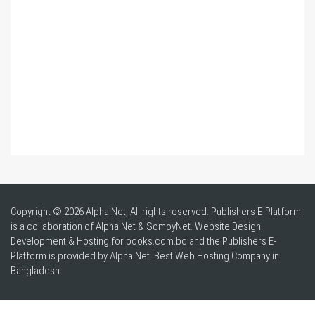
Copyright © 2026 Alpha Net, All rights reserved. Publishers E-Platform
is a collaboration of Alpha Net & SomoyNet.
Website Design
,
Development & Hosting for books.com.bd and the Publishers E-
Platform is provided by Alpha Net. Best
Web Hosting Company in
Bangladesh
.