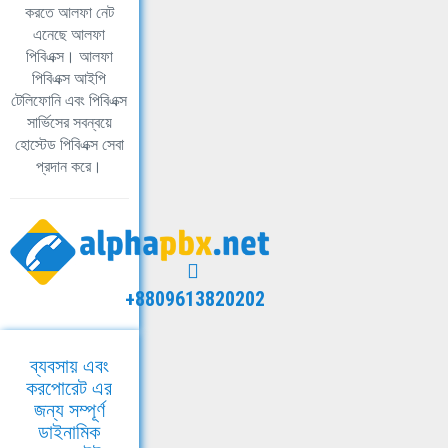
করতে আলফা নেট
এনেছে আলফা
পিবিএক্স। আলফা
পিবিএক্স আইপি
টেলিফোনি এবং পিবিএক্স
সার্ভিসের সবন্বয়ে
হোস্টেড পিবিএক্স সেবা
প্রদান করে।
+8809613820202
ব্যবসায় এবং
করপোরেট এর
জন্য সম্পূর্ণ
ডাইনামিক