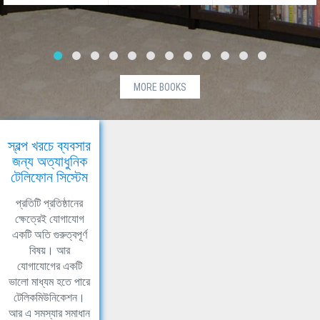
MORE BOOKS
স্বল্প খরচে ব্যবসার
জন্য অত্যাধুনিক
টেলিফোন সিস্টেম
প্রতিটি প্রতিষ্ঠানের
ক্ষেত্রেই যোগাযোগ
একটি অতি গুরুত্বপূর্ণ
বিষয়। আর
যোগাযোগের একটি
ভালো মাধ্যম হতে পারে
টেলিকমিউনিকেশন।
আর এ সমস্যার সমাধান