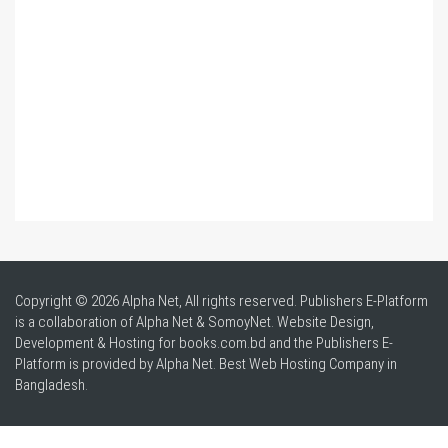
Copyright © 2026 Alpha Net, All rights reserved. Publishers E-Platform
is a collaboration of Alpha Net & SomoyNet.
Website Design
,
Development & Hosting for books.com.bd and the Publishers E-
Platform is provided by Alpha Net. Best
Web Hosting Company in
Bangladesh
.