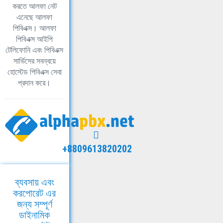
করতে আলফা নেট
এনেছে আলফা
পিবিএক্স। আলফা
পিবিএক্স আইপি
টেলিফোনি এবং পিবিএক্স
সার্ভিসের সবন্বয়ে
হোস্টেড পিবিএক্স সেবা
প্রদান করে।
+8809613820202
ব্যবসায় এবং
করপোরেট এর
জন্য সম্পূর্ণ
ডাইনামিক