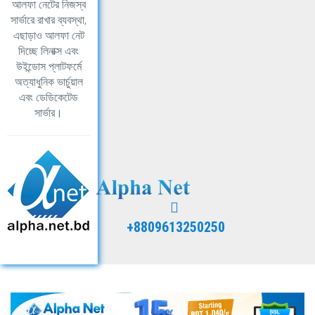
আলফা নেটের নিজস্ব
সার্ভারে রাখার ব্যবস্থা,
এছাড়াও আলফা নেট
দিচ্ছে লিনাক্স এবং
উইন্ডোস প্লাটফর্মে
অত্যাধুনিক ভার্চুয়াল
এবং ডেডিকেটেড
সার্ভার।
+8809613250250