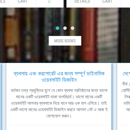
ILS
CART
DETAILS
CART
MORE BOOKS
ব্যবসায় এবং করপোরেট এর জন্য সম্পূর্ণ ডাইনামিক
দেশ
ওয়েবসাইট ডিজাইন
দীর্
বর্তমান তথ্য প্রযুক্তির যুগে যে কোন ব্যবসা প্রতিষ্ঠানের জন্য ভালো
হোস্ট
মানের একটি ওয়েবসাইট থাকা অপরিহার্য। ভালো মানের একটি
লিন
ওয়েবসাইট আপনার ব্যবসাকে নিয়ে যাবে আর এক ধাপ এগিয়ে। তাই
ডাটা
একটি ভালো মানের ওয়েবসাইট ডিজাইন করতে আলফা নেট এ আজ ই
আল
যোগাযোগ করুন।