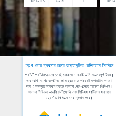
DETAILS
CART
DETA
স্বল্প খরচে ব্যবসার জন্য অত্যাধুনিক টেলিফোন সিস্টেম
প্রতিটি প্রতিষ্ঠানের ক্ষেত্রেই যোগাযোগ একটি অতি গুরুত্বপূর্ণ বিষয়।
আর যোগাযোগের একটি ভালো মাধ্যম হতে পারে টেলিকমিউনিকেশন।
আর এ সমস্যার সমাধান করতে আলফা নেট এনেছে আলফা পিবিএক্স।
আলফা পিবিএক্স আইপি টেলিফোনি এবং পিবিএক্স সার্ভিসের সবন্বয়ে
হোস্টেড পিবিএক্স সেবা প্রদান করে।