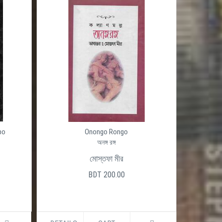
po
Onongo Rongo
অনঙ্গ রঙ্গ
মোস্তফা মীর
BDT 200.00