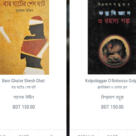
Baro Ghater Shesh Ghat
Kolpobiggan O Rohosso Gol
বার ঘাটের শেষ ঘাট
কল্পবিজ্ঞান ও রহস্য গল্প
সালেক উদ্দীন
বিপ্রদাশ বড়ুয়া
BDT 150.00
BDT 150.00