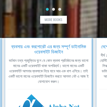
MORE BOOKS
ব্যবসায় এবং করপোরেট এর জন্য সম্পূর্ণ ডাইনামিক
দেশ
ওয়েবসাইট ডিজাইন
দীর্
বর্তমান তথ্য প্রযুক্তির যুগে যে কোন ব্যবসা প্রতিষ্ঠানের জন্য ভালো
হোস্ট
মানের একটি ওয়েবসাইট থাকা অপরিহার্য। ভালো মানের একটি
লিন
ওয়েবসাইট আপনার ব্যবসাকে নিয়ে যাবে আর এক ধাপ এগিয়ে। তাই
ডাটা
একটি ভালো মানের ওয়েবসাইট ডিজাইন করতে আলফা নেট এ আজ ই
আল
যোগাযোগ করুন।