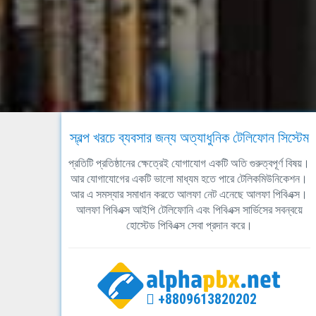
স্বল্প খরচে ব্যবসার জন্য অত্যাধুনিক টেলিফোন সিস্টেম
প্রতিটি প্রতিষ্ঠানের ক্ষেত্রেই যোগাযোগ একটি অতি গুরুত্বপূর্ণ বিষয়।
আর যোগাযোগের একটি ভালো মাধ্যম হতে পারে টেলিকমিউনিকেশন।
আর এ সমস্যার সমাধান করতে আলফা নেট এনেছে আলফা পিবিএক্স।
আলফা পিবিএক্স আইপি টেলিফোনি এবং পিবিএক্স সার্ভিসের সবন্বয়ে
হোস্টেড পিবিএক্স সেবা প্রদান করে।
+8809613820202