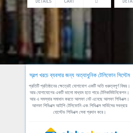
DETAILS
CART
DETA
স্বল্প খরচে ব্যবসার জন্য অত্যাধুনিক টেলিফোন সিস্টেম
প্রতিটি প্রতিষ্ঠানের ক্ষেত্রেই যোগাযোগ একটি অতি গুরুত্বপূর্ণ বিষয়।
আর যোগাযোগের একটি ভালো মাধ্যম হতে পারে টেলিকমিউনিকেশন।
আর এ সমস্যার সমাধান করতে আলফা নেট এনেছে আলফা পিবিএক্স।
আলফা পিবিএক্স আইপি টেলিফোনি এবং পিবিএক্স সার্ভিসের সবন্বয়ে
হোস্টেড পিবিএক্স সেবা প্রদান করে।