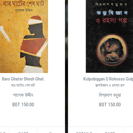
Baro Ghater Shesh Ghat
Kolpobiggan O Rohosso Gol
বার ঘাটের শেষ ঘাট
কল্পবিজ্ঞান ও রহস্য গল্প
সালেক উদ্দীন
বিপ্রদাশ বড়ুয়া
BDT 150.00
BDT 150.00