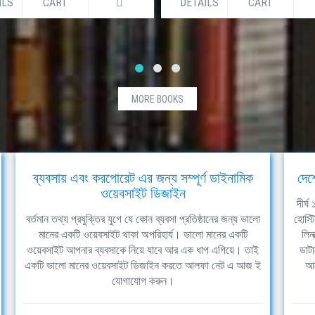
ILS
CART
DETAILS
CART
MORE BOOKS
ব্যবসায় এবং করপোরেট এর জন্য সম্পূর্ণ ডাইনামিক
দেশ
ওয়েবসাইট ডিজাইন
দীর্
বর্তমান তথ্য প্রযুক্তির যুগে যে কোন ব্যবসা প্রতিষ্ঠানের জন্য ভালো
হোস্ট
মানের একটি ওয়েবসাইট থাকা অপরিহার্য। ভালো মানের একটি
লিন
ওয়েবসাইট আপনার ব্যবসাকে নিয়ে যাবে আর এক ধাপ এগিয়ে। তাই
ডাটা
একটি ভালো মানের ওয়েবসাইট ডিজাইন করতে আলফা নেট এ আজ ই
আল
যোগাযোগ করুন।