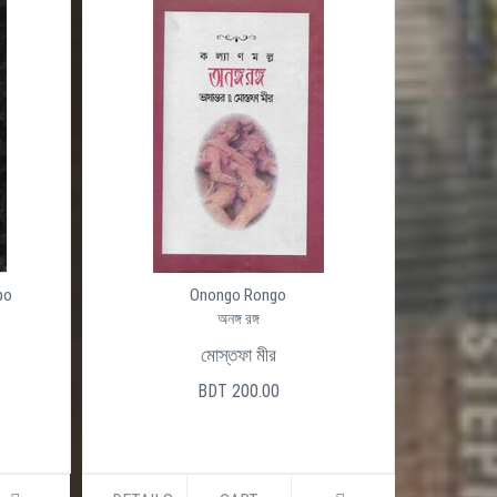
po
Onongo Rongo
অনঙ্গ রঙ্গ
মোস্তফা মীর
BDT 200.00