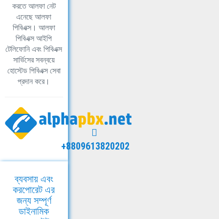
করতে আলফা নেট
এনেছে আলফা
পিবিএক্স। আলফা
পিবিএক্স আইপি
টেলিফোনি এবং পিবিএক্স
সার্ভিসের সবন্বয়ে
হোস্টেড পিবিএক্স সেবা
প্রদান করে।
+8809613820202
ব্যবসায় এবং
করপোরেট এর
জন্য সম্পূর্ণ
ডাইনামিক