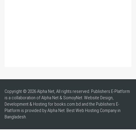
Copyright © 2026 Alpha Net, All rights reserved. Publishers E-Platform
is a collaboration of Alpha Net & SomoyNet.
Website Design
,
Development & Hosting for books.com.bd and the Publishers E-
Platform is provided by Alpha Net. Best
Web Hosting Company in
Bangladesh
.