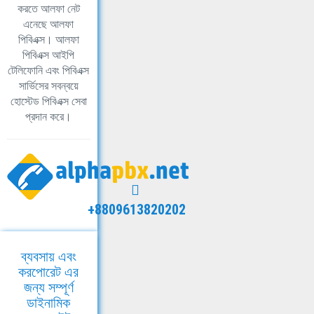
করতে আলফা নেট
এনেছে আলফা
পিবিএক্স। আলফা
পিবিএক্স আইপি
টেলিফোনি এবং পিবিএক্স
সার্ভিসের সবন্বয়ে
হোস্টেড পিবিএক্স সেবা
প্রদান করে।
+8809613820202
ব্যবসায় এবং
করপোরেট এর
জন্য সম্পূর্ণ
ডাইনামিক