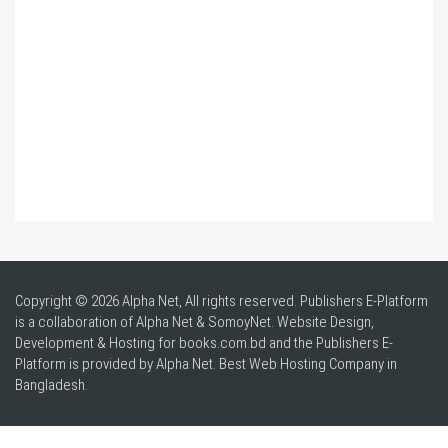
Copyright © 2026 Alpha Net, All rights reserved. Publishers E-Platform
is a collaboration of Alpha Net & SomoyNet.
Website Design
,
Development & Hosting for books.com.bd and the Publishers E-
Platform is provided by Alpha Net. Best
Web Hosting Company in
Bangladesh
.