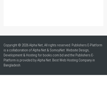
Copyright © 2026 Alpha Net, All rights reserved. Publishers E-Platform
is a collaboration of Alpha Net & SomoyNet.
Website Design
,
Development & Hosting for books.com.bd and the Publishers E-
Platform is provided by Alpha Net. Best
Web Hosting Company in
Bangladesh
.