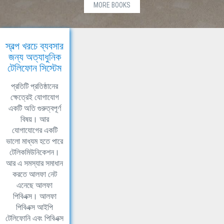
MORE BOOKS
স্বল্প খরচে ব্যবসার
জন্য অত্যাধুনিক
টেলিফোন সিস্টেম
প্রতিটি প্রতিষ্ঠানের
ক্ষেত্রেই যোগাযোগ
একটি অতি গুরুত্বপূর্ণ
বিষয়। আর
যোগাযোগের একটি
ভালো মাধ্যম হতে পারে
টেলিকমিউনিকেশন।
আর এ সমস্যার সমাধান
করতে আলফা নেট
এনেছে আলফা
পিবিএক্স। আলফা
পিবিএক্স আইপি
টেলিফোনি এবং পিবিএক্স