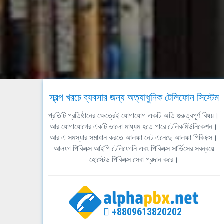
স্বল্প খরচে ব্যবসার জন্য অত্যাধুনিক টেলিফোন সিস্টেম
প্রতিটি প্রতিষ্ঠানের ক্ষেত্রেই যোগাযোগ একটি অতি গুরুত্বপূর্ণ বিষয়।
আর যোগাযোগের একটি ভালো মাধ্যম হতে পারে টেলিকমিউনিকেশন।
আর এ সমস্যার সমাধান করতে আলফা নেট এনেছে আলফা পিবিএক্স।
আলফা পিবিএক্স আইপি টেলিফোনি এবং পিবিএক্স সার্ভিসের সবন্বয়ে
হোস্টেড পিবিএক্স সেবা প্রদান করে।
+8809613820202