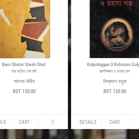
Baro Ghater Shesh Ghat
Kolpobiggan O Rohosso Gol
বার ঘাটের শেষ ঘাট
কল্পবিজ্ঞান ও রহস্য গল্প
সালেক উদ্দীন
বিপ্রদাশ বড়ুয়া
BDT 150.00
BDT 150.00
ILS
CART
DETAILS
CART