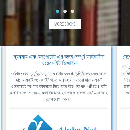
MORE BOOKS
ব্যবসায় এবং করপোরেট এর জন্য সম্পূর্ণ ডাইনামিক
দেশ
ওয়েবসাইট ডিজাইন
দীর্
বর্তমান তথ্য প্রযুক্তির যুগে যে কোন ব্যবসা প্রতিষ্ঠানের জন্য ভালো
হোস্ট
মানের একটি ওয়েবসাইট থাকা অপরিহার্য। ভালো মানের একটি
লিন
ওয়েবসাইট আপনার ব্যবসাকে নিয়ে যাবে আর এক ধাপ এগিয়ে। তাই
ডাটা
একটি ভালো মানের ওয়েবসাইট ডিজাইন করতে আলফা নেট এ আজ ই
আল
যোগাযোগ করুন।